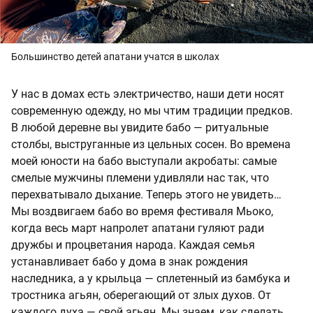
Большинство детей апатани учатся в школах
У нас в домах есть электричество, наши дети носят
современную одежду, но мы чтим традиции предков.
В любой деревне вы увидите бабо — ритуальные
столбы, выструганные из цельных сосен. Во времена
моей юности на бабо выступали акробаты: самые
смелые мужчины племени удивляли нас так, что
перехватывало дыхание. Теперь этого не увидеть…
Мы воздвигаем бабо во время фестиваля Мьоко,
когда весь март напролет апатани гуляют ради
дружбы и процветания народа. Каждая семья
устанавливает бабо у дома в знак рождения
наследника, а у крыльца — сплетенный из бамбука и
тростника агьян, оберегающий от злых духов. От
каждого духа — свой агьян. Мы знаем, как сделать