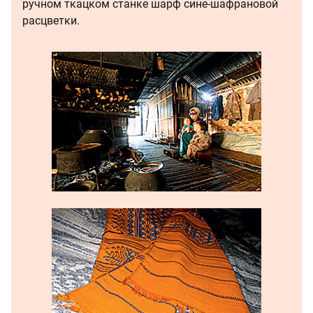
ручном ткацком станке шарф сине-шафрановой
расцветки.