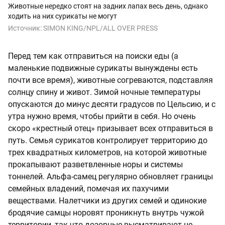
Животные нередко стоят на задних лапах весь день, однако
ходить на них сурикаты не могут
Источник:
SIMON KING/NPL/ALL OVER PRESS
Перед тем как отправиться на поиски еды (а
маленькие подвижные сурикаты вынуждены есть
почти все время), животные согреваются, подставляя
солнцу спину и живот. Зимой ночные температуры
опускаются до минус десяти градусов по Цельсию, и с
утра нужно время, чтобы прийти в себя. Но очень
скоро «крестный отец» призывает всех отправиться в
путь. Семья сурикатов контролирует территорию до
трех квадратных километров, на которой животные
прокапывают разветвленные норы и системы
тоннелей. Альфа-самец регулярно обновляет границы
семейных владений, помечая их пахучими
веществами. Налетчики из других семей и одинокие
бродячие самцы норовят проникнуть внутрь чужой
территории, так что дозорные высматривают не