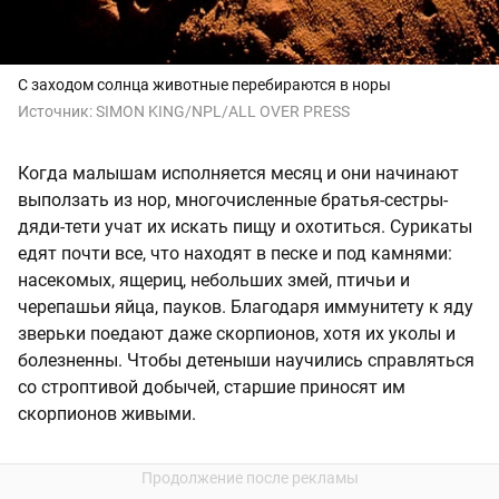
С заходом солнца животные перебираются в норы
Источник:
SIMON KING/NPL/ALL OVER PRESS
Когда малышам исполняется месяц и они начинают
выползать из нор, многочисленные братья-сестры-
дяди-тети учат их искать пищу и охотиться. Сурикаты
едят почти все, что находят в песке и под камнями:
насекомых, ящериц, небольших змей, птичьи и
черепашьи яйца, пауков. Благодаря иммунитету к яду
зверьки поедают даже скорпионов, хотя их уколы и
болезненны. Чтобы детеныши научились справляться
со строптивой добычей, старшие приносят им
скорпионов живыми.