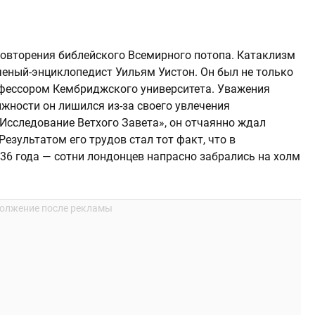
повторения библейского Всемирного потопа. Катаклизм
ченый-энциклопедист Уильям Уистон. Он был не только
фессором Кембриджского университета. Уважения
жности он лишился из-за своего увлечения
Исследование Ветхого Завета», он отчаянно ждал
езультатом его трудов стал тот факт, что в
36 года — сотни лондонцев напрасно забрались на холм