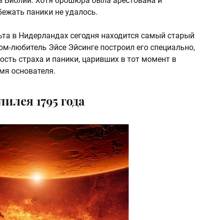
з Библии. Хотя брошюра была арестована и
бежать паники не удалось.
та в Нидерландах сегодня находится самый старый
ном-любитель Эйсе Эйсинге построил его специально,
сть страха и паники, царивших в тот момент в
мя основателя.
илея 1795 года