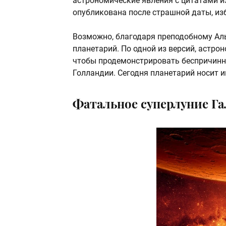
астрономические явления с цитатами и
опубликована после страшной даты, из
Возможно, благодаря преподобному Аль
планетарий. По одной из версий, астро
чтобы продемонстрировать беспричинно
Голландии. Сегодня планетарий носит и
Фатальное суперлуние Гал