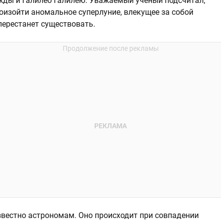
ужды и Галилео Галилею. Уважаемый ученый подсчитал,
оизойти аномальное суперлуние, влекущее за собой
перестанет существовать.
известно астрономам. Оно происходит при совпадении