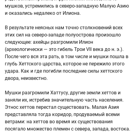
мушков, устремились в северо-западную Малую Азию
и оказались недалеко от Илиона.
В результате неясных нам точно столкновений всех
этих сил на северо-западе полуострова произошло
следующее: ахейцы разгромили Илион
(археологически — это гибель Трои VII века до н. э.).
После чего вся эта рать, в том числе и мушки пошла в
глубь Хеттского царства, которое не пережило этого
удара. Как и где погибли последние силы хеттского
двора, неизвестно.
Мушки разгромили Хаттусу, другие земли хеттов и
заняли их, истребив значительную часть населения.
Этнос хеттов перестал существовать. Малая Азия
представляла тогда коридор, продуваемый всеми
ветрами: на хеттов во время их существования
посягало множество племен c севера, запада, востока.