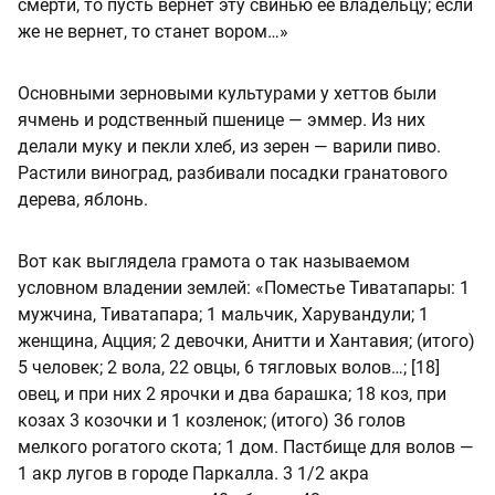
смерти, то пусть вернет эту свинью ее владельцу; если
же не вернет, то станет вором…»
Основными зерновыми культурами у хеттов были
ячмень и родственный пшенице — эммер. Из них
делали муку и пекли хлеб, из зерен — варили пиво.
Растили виноград, разбивали посадки гранатового
дерева, яблонь.
Вот как выглядела грамота о так называемом
условном владении землей: «Поместье Тиватапары: 1
мужчина, Тиватапара; 1 мальчик, Харувандули; 1
женщина, Ацция; 2 девочки, Анитти и Хантавия; (итого)
5 человек; 2 вола, 22 овцы, 6 тягловых волов…; [18]
овец, и при них 2 ярочки и два барашка; 18 коз, при
козах 3 козочки и 1 козленок; (итого) 36 голов
мелкого рогатого скота; 1 дом. Пастбище для волов —
1 акр лугов в городе Паркалла. 3 1/2 акра