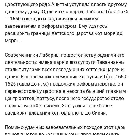
царствующего рода Анитты уступила власть другому
царскому дому. Один из его царей, Лабарна I (ок. 1675
— 1650 годов до н. э.), оказался великим
завоевателем и реформатором. Ему удалось
расширить границы Хеттского царства «от моря до
моря».
Современники Лабарны по достоинству оценили его
деятельность: имена царя и его супруги Таваннанны
стали титулами всех последующих хеттских царей и
цариц. Его преемник-племянник Хаттусили I (ок. 1650—
1625 годов до н. э.) продолжил реформаторство: он
перенес столицу царства в некогда бывший главным
центр хаттов, Хаттусу, после чего государство стало
называться «Хеттским». Хаттусили I еще более
расширил владения хеттов вплоть до Сирии.
Помимо удачных завоевательных походов этот царь
вошел в историю «зачинщиком» дворцовой смуты,