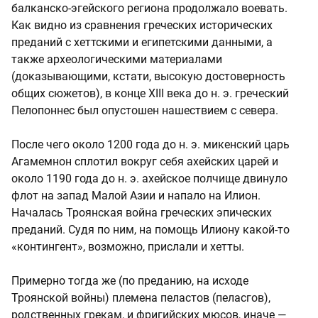
балканско-эгейского региона продолжало воевать.
Как видно из сравнения греческих исторических
преданий с хеттскими и египетскими данными, а
также археологическими материалами
(доказывающими, кстати, высокую достоверность
общих сюжетов), в конце XIII века до н. э. греческий
Пелопоннес был опустошен нашествием с севера.
После чего около 1200 года до н. э. микенский царь
Агамемнон сплотил вокруг себя ахейских царей и
около 1190 года до н. э. ахейское полчище двинуло
флот на запад Малой Азии и напало на Илион.
Началась Троянская война греческих эпических
преданий. Судя по ним, на помощь Илиону какой-то
«контингент», возможно, прислали и хетты.
Примерно тогда же (по преданию, на исходе
Троянской войны) племена пеластов (пеласгов),
родственных грекам, и фригийских мюсов, иначе —