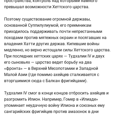
пространства, контроль над которыми намного
превышал возможности Хеттского царства.
Поэтому существование огромной державы,
основанной Суппилулиумой, его преемникам
приходилось поддерживать почти непрестанными
походами против мятежных окраин и посягавших на
владения Хатти других держав. Кипевшие войны
медленно, но верно истощали силы Хеттского царства.
При последних хеттских царях — Тудхалии IV и двух
его сыновьях — царство ведет борьбу на два
«фронта» — в Верхней Месопотамии и Западной
Малой Азии (где помимо ахейцев сталкивается с
вторгшимися сюда с Балкан фригийцами).
Тудхалия IV смог в конце концов отбросить ахейцев и
разгромить Илион. Например, Гомер в «Илиаде»
упоминает неудачную войну Илиона и союзных ему
сангарийских фригийцев против амазонок в дни