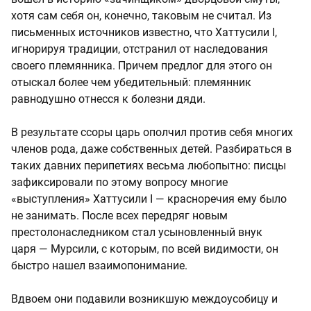
хотя сам себя он, конечно, таковым не считал. Из
письменных источников известно, что Хаттусили I,
игнорируя традиции, отстранил от наследования
своего племянника. Причем предлог для этого он
отыскал более чем убедительный: племянник
равнодушно отнесся к болезни дяди.
В результате ссоры царь ополчил против себя многих
членов рода, даже собственных детей. Разбираться в
таких давних перипетиях весьма любопытно: писцы
зафиксировали по этому вопросу многие
«выступления» Хаттусили I — красноречия ему было
не занимать. После всех передряг новым
престолонаследником стал усыновленный внук
царя — Мурсили, с которым, по всей видимости, он
быстро нашел взаимопонимание.
Вдвоем они подавили возникшую междоусобицу и