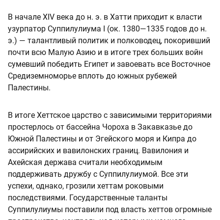
В начале XIV века до н. э. в Хатти приходит к власти
узурпатор Суппилулиума I (ок. 1380—1335 годов до н.
э.) — талантливый политик и полководец, покоривший
почти всю Малую Азию и в итоге трех больших войн
сумевший победить Египет и завоевать все Восточное
Средиземноморье вплоть до южных рубежей
Палестины.
В итоге Хеттское царство с зависимыми территориями
простерлось от бассейна Чороха в Закавказье до
Южной Палестины и от Эгейского моря и Кипра до
ассирийских и вавилонских границ. Вавилония и
Ахейская держава считали необходимым
поддерживать дружбу с Суппилулиумой. Все эти
успехи, однако, грозили хеттам роковыми
последствиями. Государственные таланты
Суппилулиумы поставили под власть хеттов огромные