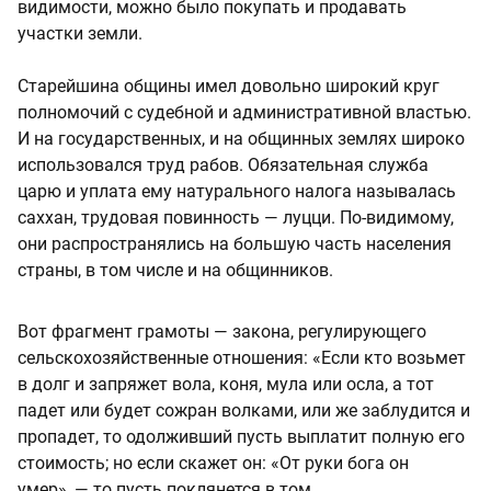
видимости, можно было покупать и продавать
участки земли.
Старейшина общины имел довольно широкий круг
полномочий с судебной и административной властью.
И на государственных, и на общинных землях широко
использовался труд рабов. Обязательная служба
царю и уплата ему натурального налога называлась
саххан, трудовая повинность — луцци. По-видимому,
они распространялись на большую часть населения
страны, в том числе и на общинников.
Вот фрагмент грамоты — закона, регулирующего
сельскохозяйственные отношения: «Если кто возьмет
в долг и запряжет вола, коня, мула или осла, а тот
падет или будет сожран волками, или же заблудится и
пропадет, то одолживший пусть выплатит полную его
стоимость; но если скажет он: «От руки бога он
умер», — то пусть поклянется в том.