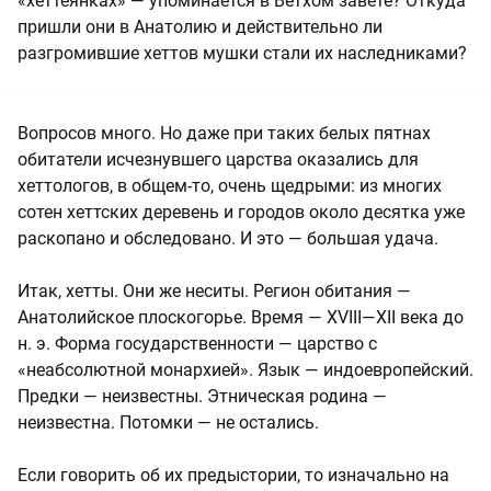
«хеттеянках» — упоминается в Ветхом завете? Откуда
пришли они в Анатолию и действительно ли
разгромившие хеттов мушки стали их наследниками?
Вопросов много. Но даже при таких белых пятнах
обитатели исчезнувшего царства оказались для
хеттологов, в общем-то, очень щедрыми: из многих
сотен хеттских деревень и городов около десятка уже
раскопано и обследовано. И это — большая удача.
Итак, хетты. Они же неситы. Регион обитания —
Анатолийское плоскогорье. Время — XVIII—XII века до
н. э. Форма государственности — царство с
«неабсолютной монархией». Язык — индоевропейский.
Предки — неизвестны. Этническая родина —
неизвестна. Потомки — не остались.
Если говорить об их предыстории, то изначально на