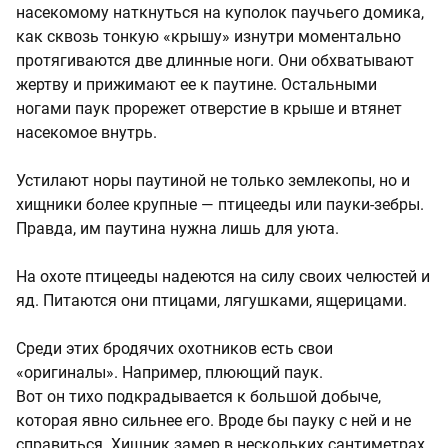
насекомому наткнуться на куполок паучьего домика,
как сквозь тонкую «крышу» изнутри моментально
протягиваются две длинные ноги. Они обхватывают
жертву и прижимают ее к паутине. Остальными
ногами паук прорежет отверстие в крыше и втянет
насекомое внутрь.
Устилают норы паутиной не только землекопы, но и
хищники более крупные — птицееды или пауки-зебры.
Правда, им паутина нужна лишь для уюта.
На охоте птицееды надеются на силу своих челюстей и
яд. Питаются они птицами, лягушками, ящерицами.
Среди этих бродячих охотников есть свои
«оригиналы». Например, плюющий паук.
Вот он тихо подкрадывается к большой добыче,
которая явно сильнее его. Вроде бы пауку с ней и не
справиться. Хищник замер в нескольких сантиметрах