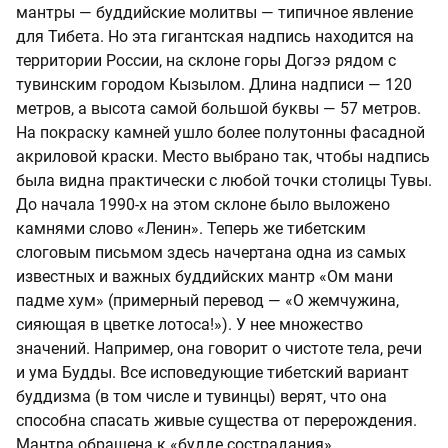
мантры — буддийские молитвы — типичное явление
для Тибета. Но эта гигантская надпись находится на
территории России, на склоне горы Догээ рядом с
тувинским городом Кызылом. Длина надписи — 120
метров, а высота самой большой буквы — 57 метров.
На покраску камней ушло более полутонны фасадной
акриловой краски. Место выбрано так, чтобы надпись
была видна практически с любой точки столицы Тувы.
До начала 1990-х на этом склоне было выложено
камнями слово «Ленин». Теперь же тибетским
слоговым письмом здесь начертана одна из самых
известных и важных буддийских мантр «Ом мани
падме хум» (примерный перевод — «О жемчужина,
сияющая в цветке лотоса!»). У нее множество
значений. Например, она говорит о чистоте тела, речи
и ума Будды. Все исповедующие тибетский вариант
буддизма (в том числе и тувинцы) верят, что она
способна спасать живые существа от перерождения.
Мантра обращена к «будде сострадания»