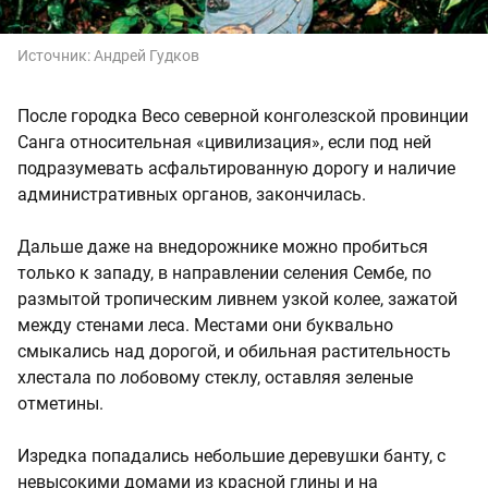
Источник:
Андрей Гудков
После городка Весо северной конголезской провинции
Санга относительная «цивилизация», если под ней
подразумевать асфальтированную дорогу и наличие
административных органов, закончилась.
Дальше даже на внедорожнике можно пробиться
только к западу, в направлении селения Сембе, по
размытой тропическим ливнем узкой колее, зажатой
между стенами леса. Местами они буквально
смыкались над дорогой, и обильная растительность
хлестала по лобовому стеклу, оставляя зеленые
отметины.
Изредка попадались небольшие деревушки банту, с
невысокими домами из красной глины и на