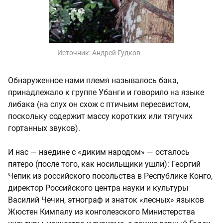
Источник:
Андрей Гудков
Обнаруженное нами племя называлось бака,
принадлежало к группе Убанги и говорило на языке
либака (на слух он схож с птичьим пересвистом,
поскольку содержит массу коротких или тягучих
гортанных звуков).
И нас — наедине с «диким народом» — осталось
пятеро (после того, как носильщики ушли): Георгий
Чепик из российского посольства в Республике Конго,
директор Российского центра науки и культуры
Василий Чечин, этнограф и знаток «лесных» языков
Жюстен Кимпалу из конголезского Министерства