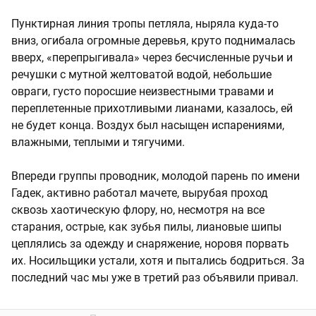
Пунктирная линия тропы петляла, ныряла куда-то
вниз, огибала огромные деревья, круто поднималась
вверх, «перепрыгивала» через бесчисленные ручьи и
речушки с мутной желтоватой водой, небольшие
овраги, густо поросшие неизвестными травами и
переплетенные прихотливыми лианами, казалось, ей
не будет конца. Воздух был насыщен испарениями,
влажными, теплыми и тягучими.
Впереди группы проводник, молодой парень по имени
Гадек, активно работал мачете, вырубая проход
сквозь хаотическую флору, но, несмотря на все
старания, острые, как зубья пилы, лиановые шипы
цеплялись за одежду и снаряжение, норовя порвать
их. Носильщики устали, хотя и пытались бодриться. За
последний час мы уже в третий раз объявили привал.