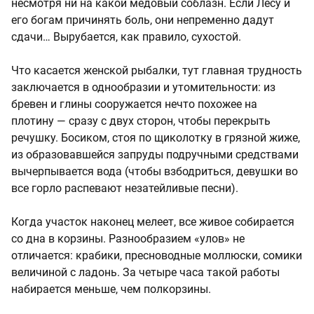
несмотря ни на какой медовый соблазн. Если Лесу и
его богам причинять боль, они непременно дадут
сдачи… Вырубается, как правило, сухостой.
Что касается женской рыбалки, тут главная трудность
заключается в однообразии и утомительности: из
бревен и глины сооружается нечто похожее на
плотину — сразу с двух сторон, чтобы перекрыть
речушку. Босиком, стоя по щиколотку в грязной жиже,
из образовавшейся запруды подручными средствами
вычерпывается вода (чтобы взбодриться, девушки во
все горло распевают незатейливые песни).
Когда участок наконец мелеет, все живое собирается
со дна в корзины. Разнообразием «улов» не
отличается: крабики, пресноводные моллюски, сомики
величиной с ладонь. За четыре часа такой работы
набирается меньше, чем полкорзины.