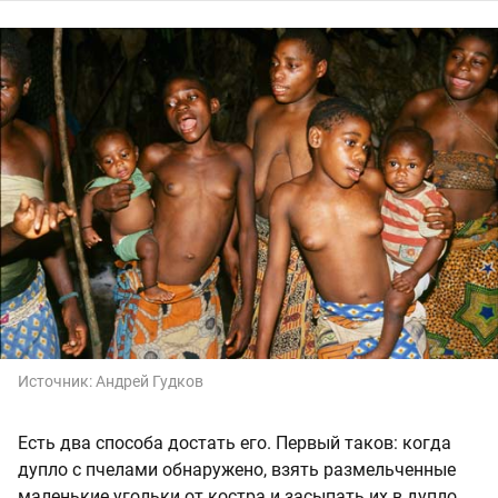
Источник:
Андрей Гудков
Есть два способа достать его. Первый таков: когда
дупло с пчелами обнаружено, взять размельченные
маленькие угольки от костра и засыпать их в дупло.