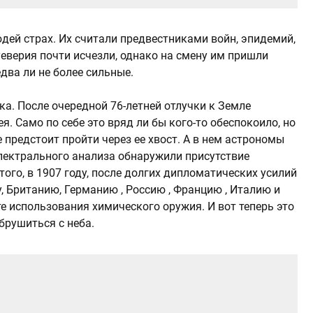
дей страх. Их считали предвестниками войн, эпидемий,
уеверия почти исчезли, однако на смену им пришли
два ли не более сильные.
ка. После очередной 76-летней отлучки к Земле
. Само по себе это вряд ли бы кого-то обеспокоило, но
 предстоит пройти через ее хвост. А в нем астрономы
пектрального анализа обнаружили присутствие
того, в 1907 году, после долгих дипломатических усилий
 Британию, Германию , Россию , Францию , Италию и
е использования химического оружия. И вот теперь это
брушиться с неба.