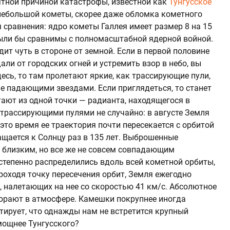
тной причиной катастрофы, известной как
Тунгусское
 небольшой кометы, скорее даже обломка кометного
 сравнения: ядро кометы Галлея имеет размер 8 на 15
были бы сравнимы с полномасштабной ядерной войной.
ит чуть в стороне от земной. Если в первой половине
али от городских огней и устремить взор в небо, вы
десь, то там пролетают яркие, как трассирующие пули,
е падающими звездами. Если приглядеться, то станет
етают из одной точки — радианта, находящегося в
 трассирующими пулями не случайно: в августе Земля
 это время ее траектория почти пересекается с орбитой
ащается к Солнцу раз в 135 лет. Выброшенные
 близким, но все же не совсем совпадающим
степенно распределились вдоль всей кометной орбиты,
роходя точку пересечения орбит, Земля ежегодно
, налетающих на нее со скоростью 41 км/с. Абсолютное
горают в атмосфере. Камешки покрупнее иногда
тирует, что однажды нам не встретится крупный
мощнее Тунгусского?