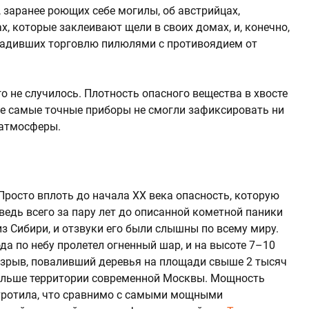
, заранее роющих себе могилы, об австрийцах,
, которые заклеивают щели в своих домах, и, конечно,
ладивших торговлю пилюлями с противоядием от
го не случилось. Плотность опасного вещества в хвосте
же самые точные приборы не смогли зафиксировать ни
 атмосферы.
Просто вплоть до начала XX века опасность, которую
 ведь всего за пару лет до описанной кометной паники
з Сибири, и отзвуки его были слышны по всему миру.
ода по небу пролетел огненный шар, и на высоте 7–10
зрыв, поваливший деревья на площади свыше 2 тысяч
ольше территории современной Москвы. Мощность
 тротила, что сравнимо с самыми мощными