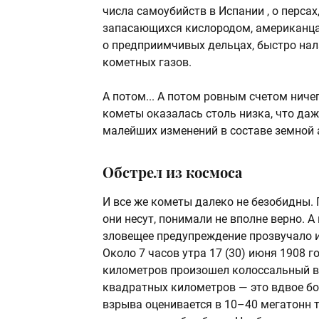
числа самоубийств в Испании , о персах
запасающихся кислородом, американцах
о предприимчивых дельцах, быстро на
кометных газов.
А потом... А потом ровным счетом ниче
кометы оказалась столь низка, что да
малейших изменений в составе земной
Обстрел из космоса
И все же кометы далеко не безобидны. 
они несут, понимали не вполне верно. А
зловещее предупреждение прозвучало и
Около 7 часов утра 17 (30) июня 1908 г
километров произошел колоссальный в
квадратных километров — это вдвое б
взрыва оценивается в 10–40 мегатонн