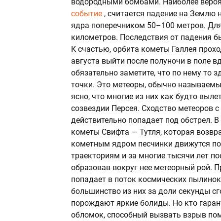
водородными бомбами. Наиболее вероя
событие
, считается падение на Землю
ядра поперечником 50–100 метров. Для
километров. Последствия от падения 
К счастью, орбита кометы Галлея проход
августа выйти после полуночи в поле вд
обязательно заметите, что по нему то з
точки. Это метеоры, обычно называемы
ясно, что многие из них как будто выл
созвездии Персея. Сходство метеоров с
действительно попадает под обстрел. В
кометы Свифта — Тутля, которая возвр
кометным ядром песчинки движутся по
траекториям и за многие тысячи лет по
образовав вокруг нее метеорный рой. П
попадает в поток космических пылинок
большинство из них за доли секунды с
порождают яркие болиды. Но кто гаран
обломок, способный вызвать взрыв по