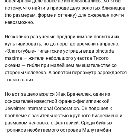
ювелирном деле вовсе не использовались. Хотя бы
потому, что найти в природе двух золотых близнецов
(по размерам, форме и оттенку) для ожерелья почти
невозможно.
Несколько раз ученые предпринимали попытки их
культивировать, но до поры до времени напрасно.
«Златогубые» гигантские устрицы вида pinctada
maxima — жители небольшого участка Тихого
океана — гибли при малейшем вмешательстве со
стороны человека. А золотой перламутр зарождается
только в них.
Но вот за дело взялся Жак Бранеллек, один из
основателей известной франко-филиппинской
Jewelmer International Corporation. Он подошел к
проблеме с рачительностью крупного бизнесмена и
размахом человека с фантазией. Среди буйных
тропиков необитаемого островка Малутамбан