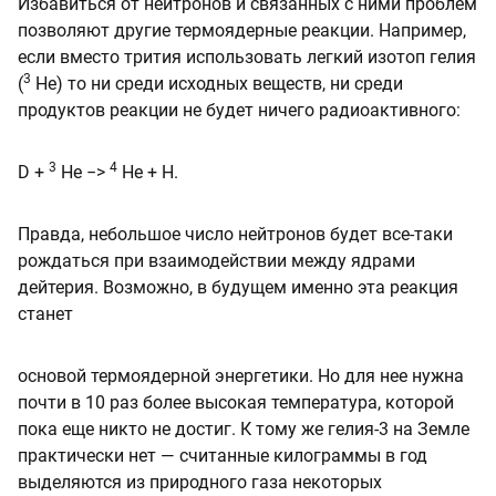
Избавиться от нейтронов и связанных с ними проблем
позволяют другие термоядерные реакции. Например,
если вместо трития использовать легкий изотоп гелия
3
(
He) то ни среди исходных веществ, ни среди
продуктов реакции не будет ничего радиоактивного:
3
4
D +
He −>
He + H.
Правда, небольшое число нейтронов будет все-таки
рождаться при взаимодействии между ядрами
дейтерия. Возможно, в будущем именно эта реакция
станет
основой термоядерной энергетики. Но для нее нужна
почти в 10 раз более высокая температура, которой
пока еще никто не достиг. К тому же гелия-3 на Земле
практически нет — считанные килограммы в год
выделяются из природного газа некоторых