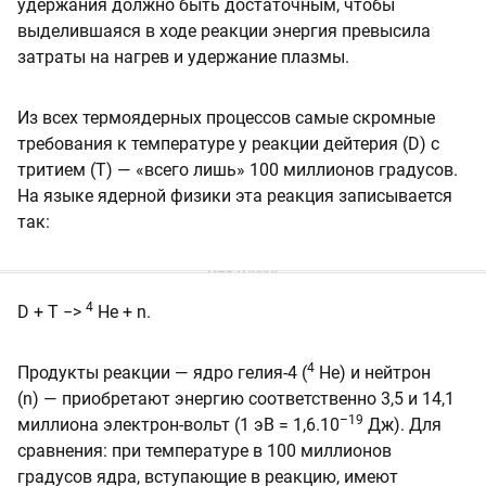
удержания должно быть достаточным, чтобы
выделившаяся в ходе реакции энергия превысила
затраты на нагрев и удержание плазмы.
Из всех термоядерных процессов самые скромные
требования к температуре у реакции дейтерия (D) с
тритием (T) — «всего лишь» 100 миллионов градусов.
На языке ядерной физики эта реакция записывается
так:
4
D + T −>
He + n.
4
Продукты реакции — ядро гелия-4 (
He) и нейтрон
(n) — приобретают энергию соответственно 3,5 и 14,1
–19
миллиона электрон-вольт (1 эВ = 1,6.10
Дж). Для
сравнения: при температуре в 100 миллионов
градусов ядра, вступающие в реакцию, имеют