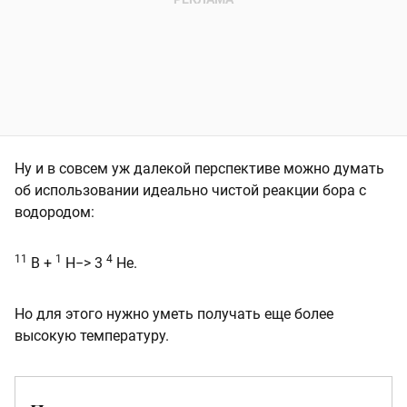
Ну и в совсем уж далекой перспективе можно думать
об использовании идеально чистой реакции бора с
водородом:
11
1
4
B +
Н−> 3
He.
Но для этого нужно уметь получать еще более
высокую температуру.