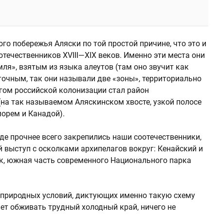
о побережья Аляски по той простой причине, что это и
течественников XVIII—XIX веков. Именно эти места они
ля», взятым из языка алеутов (там оно звучит как
точным, так они называли две «зоны», территориально
агом российской колонизации стал район
(на так называемом Аляскинском хвосте, узкой полосе
морем и Канадой).
де прочнее всего закрепились наши соотечественники,
 выступ с осколками архипелагов вокруг: Кенайский и
к, южная часть современного Национального парка
в природных условий, диктующих именно такую схему
ет обживать трудный холодный край, ничего не