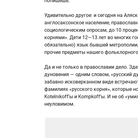
попишешь.
Удивительно другое: и сегодня на Аляс
англосаксонское население, православ
социологическим опросам, до 10 проце
корнями». Дети 12—13 лет во многих г
обязательно) язык бывшей метрополии,
прочие предметы нашего фольклорного
Да и не только в православии дело. Зд
дуновения — одним словом, «русский ду
забавно исковерканном виде встречаются
фамилиях «русского корня», которые нос
Kotelnikoff’ы и Kompkoff’ы. И не об «у
неуловимом.