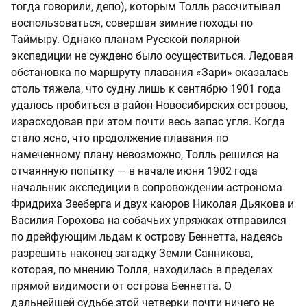
тогда говорили, депо), которым Толль рассчитывал
воспользоваться, совершая зимние походы по
Таймыру. Однако планам Русской полярной
экспедиции не суждено было осуществиться. Ледовая
обстановка по маршруту плавания «Зари» оказалась
столь тяжела, что судну лишь к сентябрю 1901 года
удалось пробиться в район Новосибирских островов,
израсходовав при этом почти весь запас угля. Когда
стало ясно, что продолжение плавания по
намеченному плану невозможно, Толль решился на
отчаянную попытку — в начале июня 1902 года
начальник экспедиции в сопровождении астронома
Фридриха Зееберга и двух каюров Николая Дьякова и
Василия Горохова на собачьих упряжках отправился
по дрейфующим льдам к острову Беннетта, надеясь
разрешить наконец загадку Земли Санникова,
которая, по мнению Толля, находилась в пределах
прямой видимости от острова Беннетта. О
дальнейшей судьбе этой четверки почти ничего не