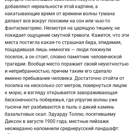
добавляют нереальности этой картине, а
накатывающие время от времени волны тумана
делают все вокруг похожим на сон или чью-то
фантасмагорию. Несмотря на царящую тишину, не
покидает ощущение смутной тревоги. Кажется, что эти
места постигла какая-то страшная беда, эпидемия,
пощадившая лишь немногих — люди покинули
поселок, а он стоит, словно памятник человеческой
трагедии. Вообще место поражает своей неуютностью
и неприбранностью, причем таким его сделало
именно пребывание человека. Достаточно отойти от
поселка на несколько сот метров, повернуться лицом
к морю, и взгляду открывается завораживающая
бесконечность побережья, где упругие волны уже
тысячи лет разбиваются в пыль о дикий камень
базальтовых скал. Эдуарду Толлю, посетившему
Диксон в августе 1900 года, местные пейзажи
неожиданно напомнили среднерусский ландшафт: