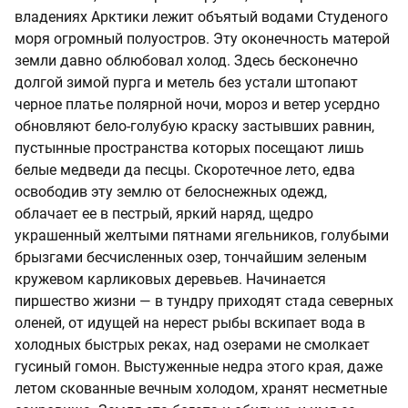
владениях Арктики лежит объятый водами Студеного
моря огромный полуостров. Эту оконечность матерой
земли давно облюбовал холод. Здесь бесконечно
долгой зимой пурга и метель без устали штопают
черное платье полярной ночи, мороз и ветер усердно
обновляют бело-голубую краску застывших равнин,
пустынные пространства которых посещают лишь
белые медведи да песцы. Скоротечное лето, едва
освободив эту землю от белоснежных одежд,
облачает ее в пестрый, яркий наряд, щедро
украшенный желтыми пятнами ягельников, голубыми
брызгами бесчисленных озер, тончайшим зеленым
кружевом карликовых деревьев. Начинается
пиршество жизни — в тундру приходят стада северных
оленей, от идущей на нерест рыбы вскипает вода в
холодных быстрых реках, над озерами не смолкает
гусиный гомон. Выстуженные недра этого края, даже
летом скованные вечным холодом, хранят несметные