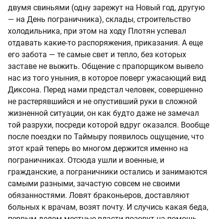
двумя свиньями (одну зарежут на Новый год, другую
— на День пограничника), склады, строительство
холодильника, при этом на ходу Плотян успевал
отдавать какие-то распоряжения, приказания. А еще
его забота — те самые свет и тепло, без которых
заставе не выжить. Общение с прапорщиком вывело
нас из того уныния, в которое поверг ужасающий вид
Диксона. Перед нами предстал человек, совершенно
не растерявшийся и не опустивший руки в сложной
жизненной ситуации, он как будто даже не замечал
той разрухи, посреди которой вдруг оказался. Вообще
после поездки по Таймыру появилось ощущение, что
этот край теперь во многом держится именно на
пограничниках. Отсюда ушли и военные, и
гражданские, а пограничники остались и занимаются
самыми разными, зачастую совсем не своими
обязанностями. Ловят браконьеров, доставляют
больных к врачам, возят почту. И случись какая беда,
первым делом местные власти позовут на помощь