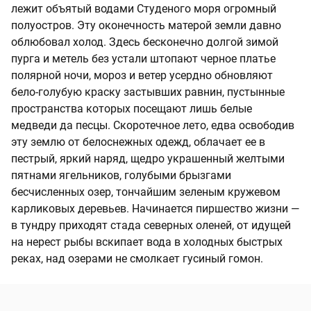
лежит объятый водами Студеного моря огромный
полуостров. Эту оконечность матерой земли давно
облюбовал холод. Здесь бесконечно долгой зимой
пурга и метель без устали штопают черное платье
полярной ночи, мороз и ветер усердно обновляют
бело-голубую краску застывших равнин, пустынные
пространства которых посещают лишь белые
медведи да песцы. Скоротечное лето, едва освободив
эту землю от белоснежных одежд, облачает ее в
пестрый, яркий наряд, щедро украшенный желтыми
пятнами ягельников, голубыми брызгами
бесчисленных озер, тончайшим зеленым кружевом
карликовых деревьев. Начинается пиршество жизни —
в тундру приходят стада северных оленей, от идущей
на нерест рыбы вскипает вода в холодных быстрых
реках, над озерами не смолкает гусиный гомон.