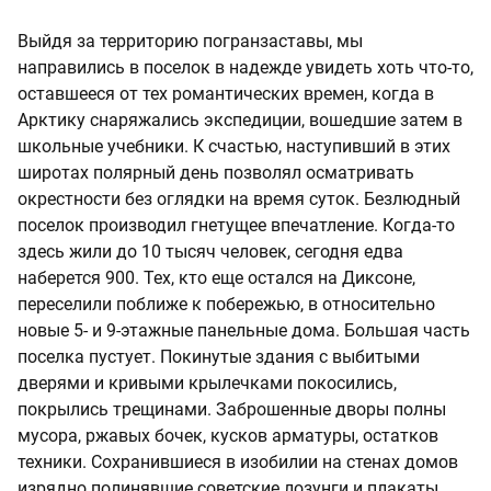
Выйдя за территорию погранзаставы, мы
направились в поселок в надежде увидеть хоть что-то,
оставшееся от тех романтических времен, когда в
Арктику снаряжались экспедиции, вошедшие затем в
школьные учебники. К счастью, наступивший в этих
широтах полярный день позволял осматривать
окрестности без оглядки на время суток. Безлюдный
поселок производил гнетущее впечатление. Когда-то
здесь жили до 10 тысяч человек, сегодня едва
наберется 900. Тех, кто еще остался на Диксоне,
переселили поближе к побережью, в относительно
новые 5- и 9-этажные панельные дома. Большая часть
поселка пустует. Покинутые здания с выбитыми
дверями и кривыми крылечками покосились,
покрылись трещинами. Заброшенные дворы полны
мусора, ржавых бочек, кусков арматуры, остатков
техники. Сохранившиеся в изобилии на стенах домов
изрядно полинявшие советские лозунги и плакаты