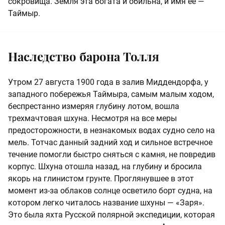
сокровища. Земля эта богата и обильна, и имя ее —
Таймыр.
Наследство барона Толля
Утром 27 августа 1900 года в залив Миддендорфа, у
западного побережья Таймыра, самым малым ходом,
беспрестанно измеряя глубину лотом, вошла
трехмачтовая шхуна. Несмотря на все меры
предосторожности, в незнакомых водах судно село на
мель. Тотчас данный задний ход и сильное встречное
течение помогли быстро сняться с камня, не повредив
корпус. Шхуна отошла назад, на глубину и бросила
якорь на глинистом грунте. Проглянувшее в этот
момент из-за облаков солнце осветило борт судна, на
котором легко читалось название шхуны — «Заря».
Это была яхта Русской полярной экспедиции, которая