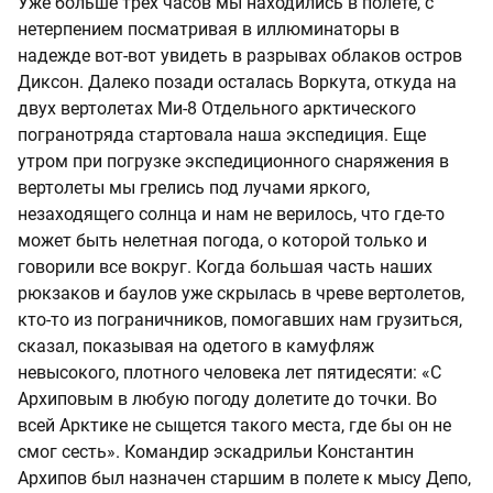
Уже больше трех часов мы находились в полете, с
нетерпением посматривая в иллюминаторы в
надежде вот-вот увидеть в разрывах облаков остров
Диксон. Далеко позади осталась Воркута, откуда на
двух вертолетах Ми-8 Отдельного арктического
погранотряда стартовала наша экспедиция. Еще
утром при погрузке экспедиционного снаряжения в
вертолеты мы грелись под лучами яркого,
незаходящего солнца и нам не верилось, что где-то
может быть нелетная погода, о которой только и
говорили все вокруг. Когда большая часть наших
рюкзаков и баулов уже скрылась в чреве вертолетов,
кто-то из пограничников, помогавших нам грузиться,
сказал, показывая на одетого в камуфляж
невысокого, плотного человека лет пятидесяти: «С
Архиповым в любую погоду долетите до точки. Во
всей Арктике не сыщется такого места, где бы он не
смог сесть». Командир эскадрильи Константин
Архипов был назначен старшим в полете к мысу Депо,