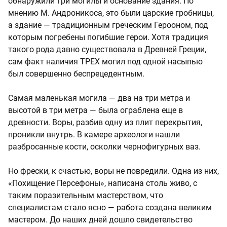
обнаружили три могилы и основание здания. По
мнению М. Андроникоса, это были царские гробницы,
а здание — традиционным греческим Герооном, под
которым погребены погибшие герои. Хотя традиция
такого рода давно существовала в Древней Греции,
сам факт наличия ТРЕХ могил под одной насыпью
был совершенно беспрецедентным.
Самая маленькая могила — два на три метра и
высотой в три метра — была ограблена еще в
древности. Воры, разбив одну из плит перекрытия,
проникли внутрь. В камере археологи нашли
разбросанные кости, осколки чернофигурных ваз.
Но фрески, к счастью, воры не повредили. Одна из них,
«Похищение Персефоны», написана столь живо, с
таким поразительным мастерством, что
специалистам стало ясно — работа создана великим
мастером. До наших дней дошло свидетельство