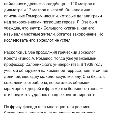
найденного древнего кладбища — 110 метров в
диаметре и 12 метров высотой. Он напоминал
описанные Гомером насыпи, которые делали греки
над захоронениями погибших героев. Л. Эзе был
убежден, что внутри Большого кургана, как его
называли местные жители, богатое захоронение. Но
исследовать его археолог не успел.
Раскопки Л. Эзе продолжил греческий археолог
Константинос А. Ромейос, тогда уже уважаемый
профессор Салоникского университета. В 1938 году
ученый обнаружил на каменной террасе, поднятой над
долиной, еще одну македонскую могилу. Она была, к
сожалению, ограблена, но остались обломки
мраморных дверей и фрагменты большого трона —
эти предметы удалось позднее реставрировать.
По фризу фасада шла многоцветная роспись.
Сохранилась краска и на ионических капителях