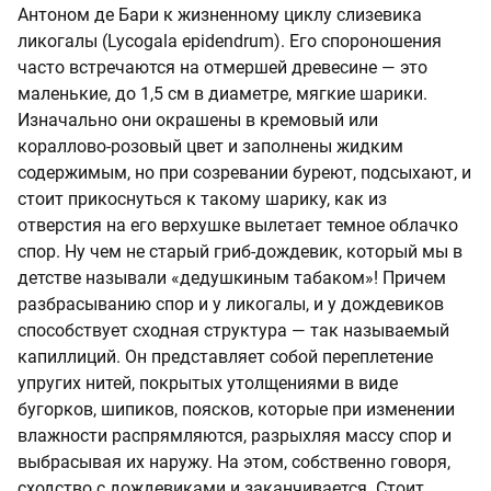
Антоном де Бари к жизненному циклу слизевика
ликогалы (Lycogala epidendrum). Его спороношения
часто встречаются на отмершей древесине — это
маленькие, до 1,5 см в диаметре, мягкие шарики.
Изначально они окрашены в кремовый или
кораллово-розовый цвет и заполнены жидким
содержимым, но при созревании буреют, подсыхают, и
стоит прикоснуться к такому шарику, как из
отверстия на его верхушке вылетает темное облачко
спор. Ну чем не старый гриб-дождевик, который мы в
детстве называли «дедушкиным табаком»! Причем
разбрасыванию спор и у ликогалы, и у дождевиков
способствует сходная структура — так называемый
капиллиций. Он представляет собой переплетение
упругих нитей, покрытых утолщениями в виде
бугорков, шипиков, поясков, которые при изменении
влажности распрямляются, разрыхляя массу спор и
выбрасывая их наружу. На этом, собственно говоря,
сходство с дождевиками и заканчивается. Стоит