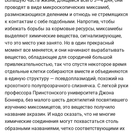
Большую часть жизни, длящейся всего 3—4 дня, они
проводят в виде микроскопических миксамеб,
размножающихся делением и отнюдь не стремящихся
к контактам с себе подобными. Напротив, чтобы
избежать борьбы за кормовые ресурсы, миксамебы
выделяют химические вещества, сигнализирующие,
что это место уже занято. Но в один прекрасный
момент все меняется, и они начинают вырабатывать
вещество, обладающее для сородичей большой
привлекательностью, так что спустя некоторое время
отдельные клетки собираются вместе и объединяются
в единую структуру — псевдоплазмодий, похожий на
крохотного полупрозрачного слизнячка. С легкой руки
профессора Принстонского университета Джона
Боннера, без малого шесть десятилетий посвятившего
изучению миксомицетов, это вещество получило
название акразин. И надо сказать, что не многие
химические соединения могут похвастаться столь
образными названиями, четко соответствующими их