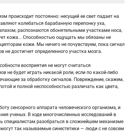
зм происходит постоянно: несущий ее свет падает на
тавляют колебаться барабанную перепонку уха,
апахом, распознаются обонятельными участками носа,
ет кожа... Способностью ощущать мы обязаны не
рецепторам кожи. Мы ничего не почувствуем, пока сигнал
ов не достигнет определенного участка мозга.
особности восприятия не могут считаться
ов не будет играть никакой роли, если по какой-либо
вечающие за обработку сигналов. Повреждение, скажем,
потой и полной неспособностью различать как цвета,
боту сенсорного аппарата человеческого организма, и
ния ученых. В ходе многочисленных исследований в
чь специалистам разобраться в сложнейшем механизме
 могут так называемые синестетики — люди с не совсем