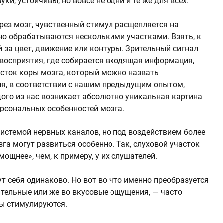
ки, устойчивы, но вовсе не одни и те же для всех.
рез мозг, чувственный стимул расщепляется на
но обрабатываются несколькими участками. Взять, к
 за цвет, движение или контуры. Зрительный сигнал
 восприятия, где собирается входящая информация,
асток коры мозга, который можно назвать
я, в соответствии с нашим предыдущим опытом,
дого из нас возникает абсолютно уникальная картина
ерсональных особенностей мозга.
истемой нервных каналов, но под воздействием более
га могут развиться особенно. Так, слуховой участок
ощнее», чем, к примеру, у их слушателей.
 себя одинаково. Но вот во что именно преобразуется
ительные или же во вкусовые ощущения, — часто
ны стимулируются.