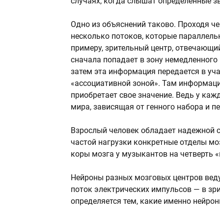
случаях, когда слышат определенные зву
Одно из объяснений таково. Проходя че
несколько потоков, которые параллель
примеру, зрительный центр, отвечающий
сначала попадает в зону немедленного
затем эта информация передается в уч
«ассоциативной зоной». Там информаци
приобретает свое значение. Ведь у каж
мира, зависящая от генного набора и п
Взрослый человек обладает надежной с
частой нагрузки конкретные отделы моз
коры мозга у музыкантов на четверть «м
Нейроны разных мозговых центров ведут
поток электрических импульсов — в зр
определяется тем, какие именно нейро