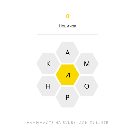
0
Новичок
А
К
М
И
Н
О
Р