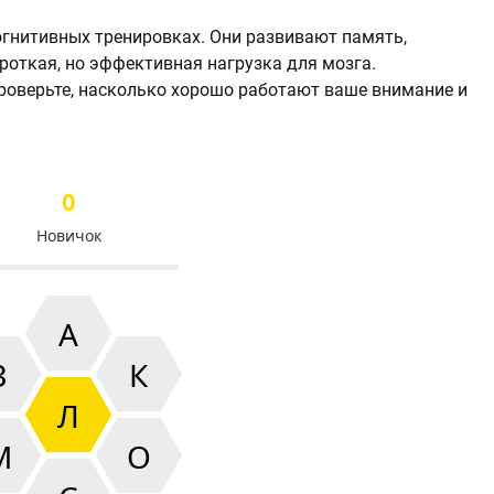
огнитивных тренировках. Они развивают память,
роткая, но эффективная нагрузка для мозга.
роверьте, насколько хорошо работают ваше внимание и
0
Новичок
А
З
К
Л
М
О