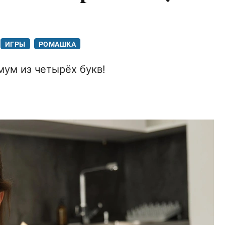
ИГРЫ
РОМАШКА
ум из четырёх букв!