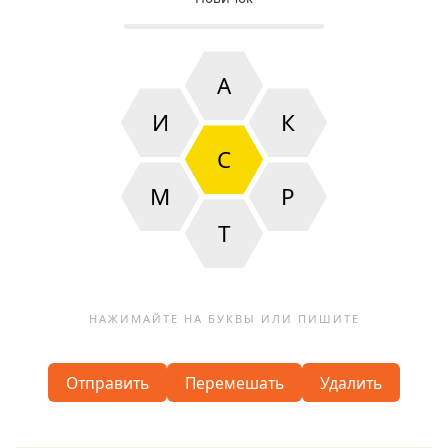
А
И
К
С
М
Р
Т
Отправить
Перемешать
Удалить