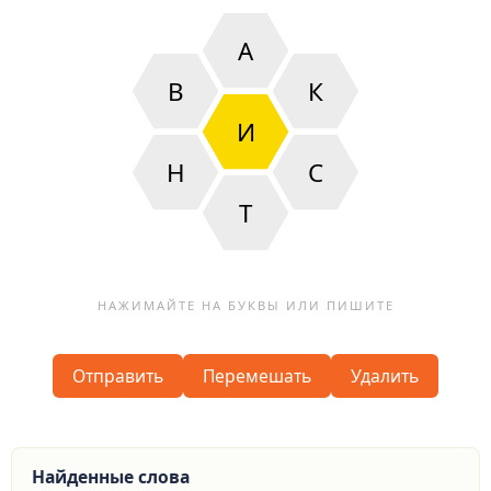
А
В
К
И
Н
С
Т
Отправить
Перемешать
Удалить
Найденные слова