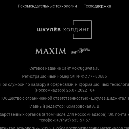
Рекомендательные технологии
Техподдержка
Сетевое издание Сайт VokrugSveta.ru
Регистрационный номер ЭЛ № ФС 77 - 83686
ной службой по надзору в сфере связи, информационных технолог
(Роскомнадзор) 26.07.2022 18+
: Общество с ограниченной ответственностью «Шкулёв Диджитал 
Главный редактор: Комаровская А. В.
рственных органов (в том числе, для Роскомнадзора): Эл. почта: d
телефон: +7(495) 633-57-57
Диджитал Технологии», 2026. Любое воспроизведение материалов са