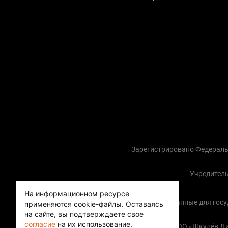
Зарегистрировано Федераль
Учредитель
На информационном ресурсе
Контактные данные для госуда
применяются cookie-файлы.
Оставаясь
на сайте, вы подтверждаете свое
согласие
на их использование.
Copyright (с) ООО «Шкулёв 