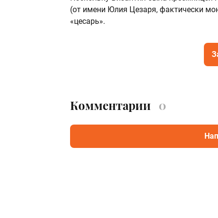
(от имени Юлия Цезаря, фактически мон
«цесарь».
З
Комментарии
0
Нап