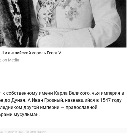
I и английский король Георг V
gion Media
 к собственному имени Карла Великого, чья империя в
ев до Дуная. А Иван Грозный, назвавшийся в 1547 году
следником другой империи — православной
дарами мусульман.