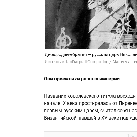
Двоюродные братья — русский царь Николай I
Источник:
IanDagnall Computing / Alamy via Le
Они преемники разных империй
Название королевского титула восходит
начале IX века простиралась от Пирене
первым русским царем, считал себя на
Византийской, павшей в XV веке под у