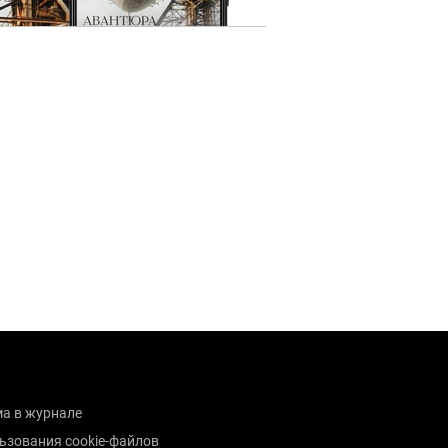
а в журнале
ьзования cookie-файлов