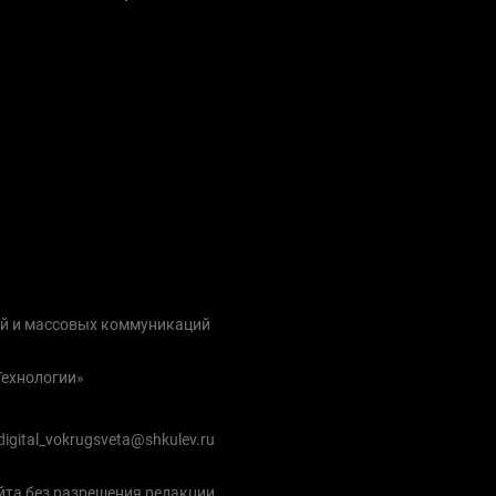
ий и массовых коммуникаций
Технологии»
igital_vokrugsveta@shkulev.ru
йта без разрешения редакции