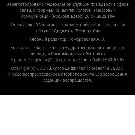
Зарегистрировано Федеральной службой по надзору в сфере
связи, информационных технологий и массовых
коммуникаций (Роскомнадзор) 26.07.2022 18+
Учредитель: Общество с ограниченной ответственностью
«Шкулёв Диджитал Технологии»
Главный редактор: Комаровская А. В.
Контактные данные для государственных органов (в том
числе, для Роскомнадзора): Эл. почта:
digital_vokrugsveta@shkulev.ru телефон: +7(495) 633-57-57
Copyright (с) ООО «Шкулёв Диджитал Технологии», 2026.
Любое воспроизведение материалов сайта без разрешения
редакции воспрещается.