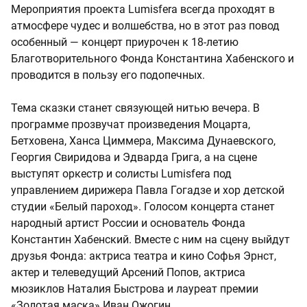
Мероприятия проекта Lumisfera всегда проходят в
атмосфере чудес и волшебства, но в этот раз повод
особенный — концерт приурочен к 18-летию
Благотворительного Фонда Константина Хабенского и
проводится в пользу его подопечных.
Тема сказки станет связующей нитью вечера. В
программе прозвучат произведения Моцарта,
Бетховена, Ханса Циммера, Максима Дунаевского,
Георгия Свиридова и Эдварда Грига, а на сцене
выступят оркестр и солисты Lumisfera под
управлением дирижера Павла Гогадзе и хор детской
студии «Белый пароход». Голосом концерта станет
народный артист России и основатель Фонда
Константин Хабенский. Вместе с ним на сцену выйдут
друзья Фонда: актриса театра и кино Софья Эрнст,
актер и телеведущий Арсений Попов, актриса
мюзиклов Наталия Быстрова и лауреат премии
«Золотая маска» Иван Ожогин.