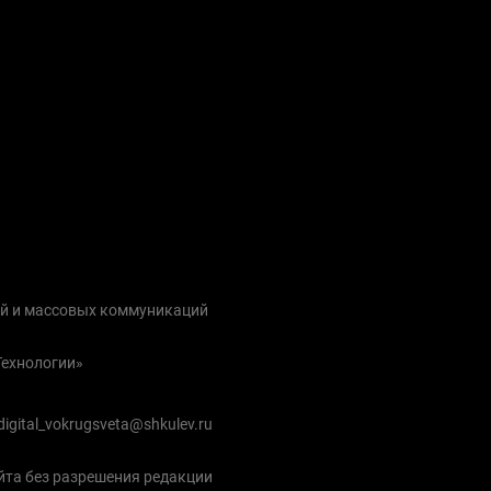
ий и массовых коммуникаций
Технологии»
igital_vokrugsveta@shkulev.ru
йта без разрешения редакции