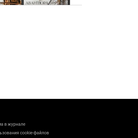
а в журнале
ьзования cookie-файлов