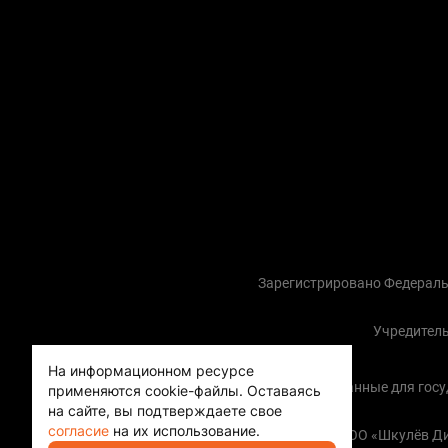
Зарегистрировано Федераль
Учредитель
На информационном ресурсе
Контактные данные для госуда
применяются cookie-файлы.
Оставаясь
на сайте, вы подтверждаете свое
согласие
на их использование.
Copyright (с) ООО «Шкулёв 