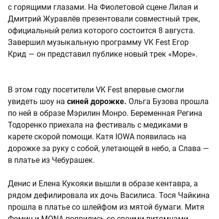
с горящими глазами. На Фиолетовой сцене Лилая и
Дмитрий Журавлёв презентовали совместный трек,
официальный релиз которого состоится 8 августа.
Завершил музыкальную программу VK Fest Егор
Крид — он представил публике новый трек «Море».
В этом году посетители VK Fest впервые смогли
увидеть шоу на
синей дорожке.
Ольга Бузова прошла
по ней в образе Мэрилин Монро. Беременная Регина
Тодоренко приехала на фестиваль с медиками в
карете скорой помощи. Катя IOWA появилась на
дорожке за руку с собой, улетающей в небо, а Слава —
в платье из Чебурашек.
Денис и Елена Кукояки вышли в образе кентавра, а
рядом дефилировала их дочь Василиса. Тося Чайкина
прошла в платье со шлейфом из мятой бумаги. Митя
Фомин и MONA появились со своими питомцами.