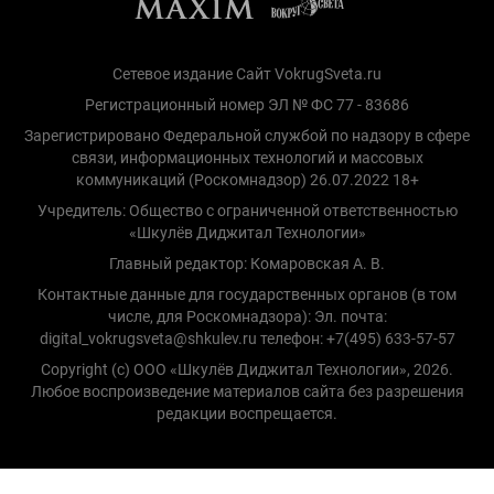
Сетевое издание Сайт VokrugSveta.ru
Регистрационный номер ЭЛ № ФС 77 - 83686
Зарегистрировано Федеральной службой по надзору в сфере
связи, информационных технологий и массовых
коммуникаций (Роскомнадзор) 26.07.2022 18+
Учредитель: Общество с ограниченной ответственностью
«Шкулёв Диджитал Технологии»
Главный редактор: Комаровская А. В.
Контактные данные для государственных органов (в том
числе, для Роскомнадзора): Эл. почта:
digital_vokrugsveta@shkulev.ru телефон: +7(495) 633-57-57
Copyright (с) ООО «Шкулёв Диджитал Технологии», 2026.
Любое воспроизведение материалов сайта без разрешения
редакции воспрещается.