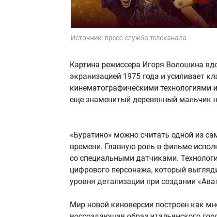
Источник:
пресс-служба телеканала
Картина режиссера Игоря Волошина вд
экранизацией 1975 года и усиливает к
кинематографическими технологиями 
еще знаменитый деревянный мальчик н
«Буратино» можно считать одной из са
времени. Главную роль в фильме испо
со специальными датчиками. Технологи
цифрового персонажа, который выгляди
уровня детализации при создании «Ав
Мир новой киноверсии построен как мн
воссоздающая образ итальянского горо