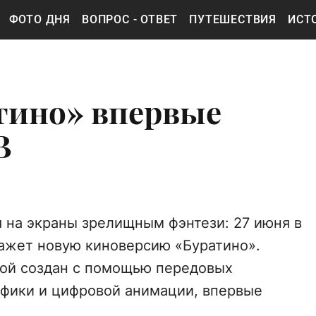
ФОТО ДНЯ
ВОПРОС - ОТВЕТ
ПУТЕШЕСТВИЯ
ИСТ
тино» впервые
В
 на экраны зрелищным фэнтези: 27 июня в
окажет новую киноверсию «Буратино».
рой создан с помощью передовых
афики и цифровой анимации, впервые