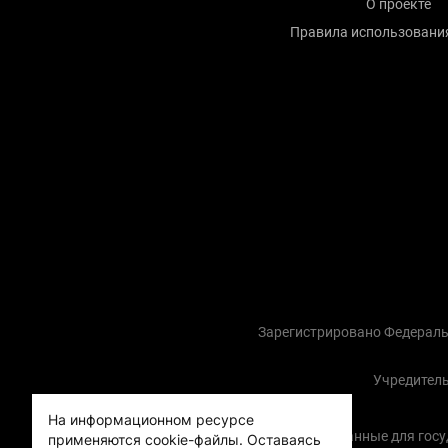
О проекте
Правила использовани
Зарегистрировано Федераль
Учредитель
На информационном ресурсе
Контактные данные для госуда
применяются cookie-файлы.
Оставаясь