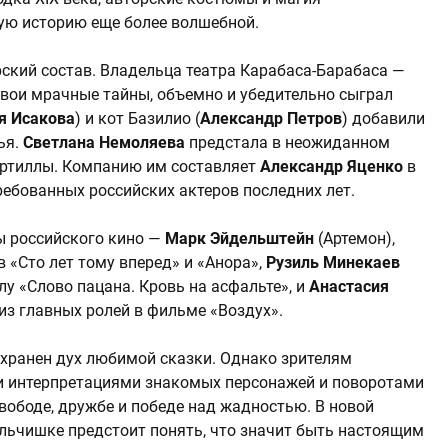
ю историю еще более волшебной.
ский состав. Владельца театра Карабаса-Барабаса —
свои мрачные тайны, объемно и убедительно сыграл
я Исакова
) и кот Базилио (
Александр Петров
) добавили
ья.
Светлана Немоляева
предстала в неожиданном
ортиллы. Компанию им составляет
Александр Яценко
в
ребованных российских актеров последних лет.
ы российского кино —
Марк Эйдельштейн
(Артемон),
 «Сто лет тому вперед» и «Анора»,
Рузиль Минекаев
лу «Слово пацана. Кровь на асфальте», и
Анастасия
из главных ролей в фильме «Воздух».
хранен дух любимой сказки. Однако зрителям
 интерпретациями знакомых персонажей и поворотами
свободе, дружбе и победе над жадностью. В новой
льчишке предстоит понять, что значит быть настоящим