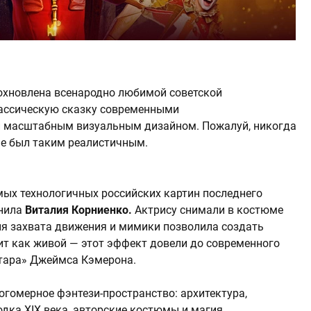
охновлена всенародно любимой советской
лассическую сказку современными
и масштабным визуальным дизайном. Пожалуй, никогда
е был таким реалистичным.
мых технологичных российских картин последнего
лнила
Виталия Корниенко.
Актрису
снимали
в костюме
я захвата движения и мимики позволила создать
т как живой — этот эффект довели до современного
атара» Джеймса Кэмерона.
огомерное фэнтези-пространство: архитектура,
дка XIX века, авторские костюмы и магия