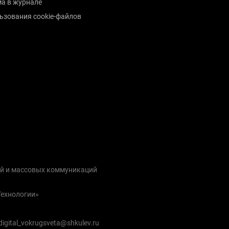
а в журнале
ьзования cookie-файлов
ий и массовых коммуникаций
Технологии»
igital_vokrugsveta@shkulev.ru