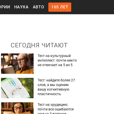
ОРИИ
НАУКА
АВТО
165 ЛЕТ
СЕГОДНЯ ЧИТАЮТ
Тест на культурный
интеллект: почти никто
не отвечает на 5 из 5
Тест: найдите более 27
слов, а мы оценим
вашу когнитивную
пластичность
Тест на эрудицию:
почти все ошибаются
уже на 3 вопросе