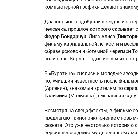
компьютерной графики делают знакому
Для картины подобрали звездный актер
человека, прошлое которого скрывает 
Федор Бондарчук
. Лиса Алиса (
Виктори
фильму карнавальной легкости и весел
образе роковой и богемной черепахи Т
роли папы Карло — один из самых вост
В «Буратино» снялись и молодые звезд
получивший известность после фильмов
(Арлекин), знакомый зрителям по сериа
Талызина
(Мальвина), сыгравшая одну 
Несмотря на спецэффекты, в фильме со
предлагают киноприключение с новыми
сюжета. Это уже не столько история о 
версии непоседливому деревянному ма