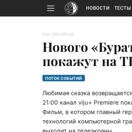
НОВОСТИ
ТЕСТЫ
Erid: 2SDnjdPn4jt
Нового «Бура
покажут на Т
ПОТОК СОБЫТИЙ
Любимая сказка возвращается
21:00 канал viju+ Premiere п
Фильм, в котором главный ге
технологий компьютерной гр
выходит на телеэкраны