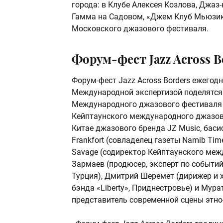
города: в Клубе Алексея Козлова, Джаз
Гамма на Садовом, «Джем Клуб Мьюзик» 
Московского джазового фестиваля.
Форум-фест Jazz Across B
Форум-фест Jazz Across Borders ежегод
Международной экспертизой поделятся: 
Международного джазового фестиваля в
Кейптаунского международного джазовог
Китае джазового бренда JZ Music, басис
Frankfort (совладелец газеты Namib Tim
Savage (содиректор Кейптаунского меж
Зармаев (продюсер, эксперт по событийн
Турция), Дмитрий Шеремет (дирижер и 
бэнда «Liberty», Приднестровье) и Мур
представитель современной сцены этно