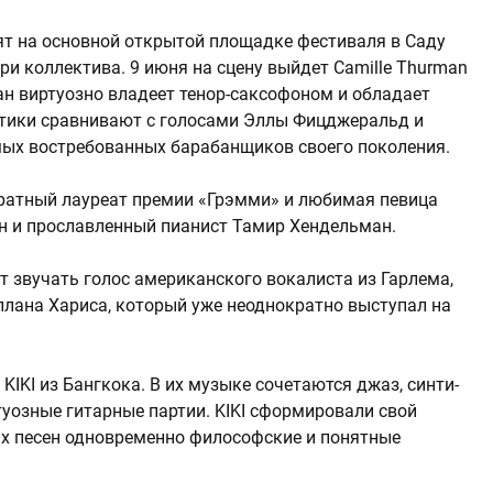
т на основной открытой площадке фестиваля в Саду
и коллектива. 9 июня на сцену выйдет Camille Thurman
урман виртуозно владеет тенор-саксофоном и обладает
тики сравнивают с голосами Эллы Фицджеральд и
амых востребованных барабанщиков своего поколения.
ратный лауреат премии «Грэмми» и любимая певица
н и прославленный пианист Тамир Хендельман.
т звучать голос американского вокалиста из Гарлема,
Аллана Хариса, который уже неоднократно выступал на
KIKI из Бангкока. В их музыке сочетаются джаз, синти-
ртуозные гитарные партии. KIKI сформировали свой
 их песен одновременно философские и понятные