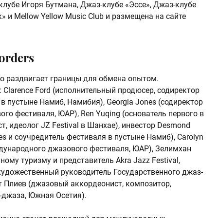
-клубе Игоря Бутмана, Джаз-клубе «Эссе», Джаз-клубе
и Mellow Yellow Music Club и размещена на сайте
orders
но раздвигает границы для обмена опытом.
Clarence Ford (исполнительный продюсер, содиректор
 пустыне Намиб, Намибия), Georgia Jones (содиректор
о фестиваля, ЮАР), Ren Yuqing (основатель первого в
т, идеолог JZ Festival в Шанхае), инвестор Desmond
es и соучредитель фестиваля в пустыне Намиб), Carolyn
дународного джазового фестиваля, ЮАР), Зелимхан
ому туризму и представитель Akra Jazz Festival,
художественный руководитель Государственного джаз-
ат Плиев (джазовый аккордеонист, композитор,
-джаза, Южная Осетия).