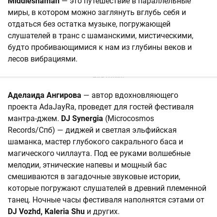
Middleshaman
— это путешествие в параллельные
миры, в котором можно заглянуть вглубь себя и
отдаться без остатка музыке, погружающей
слушателей в транс с шаманскими, мистическими,
будто пробивающимися к нам из глубины веков и
лесов вибрациями.
Аделаида Ангирова
— автор вдохновляющего
проекта AdaJayRa, проведет для гостей фестиваля
мантра-джем.
DJ Synergia
(Microcosmos
Records/Cпб) — диджей и светлая эльфийская
шаманка, мастер глубокого сакрального баса и
магического чиллаута. Под ее руками волшебные
мелодии, этнические напевы и мощный бас
смешиваются в загадочные звуковые истории,
которые погружают слушателей в древний племенной
танец. Ночные часы фестиваля наполнятся сэтами от
DJ Vozhd, Kaleria Shu
и других.