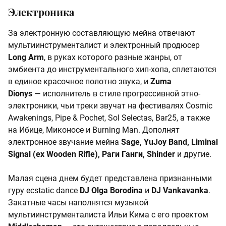
Электроника
За электронную составляющую мейна отвечают
мультиинструменталист и электронный продюсер
Long Arm
, в руках которого разные жанры, от
эмбиента до инструментального хип-хопа, сплетаются
в единое красочное полотно звука, и
Zuma
Dionys
— исполнитель в стиле прогрессивной этно-
электроники, чьи треки звучат на фестивалях Cosmic
Awakenings, Pipe & Pochet, Sol Selectas, Bar25, а также
на Ибице, Миконосе и Burning Man. Дополнят
электронное звучание мейна
Sage, YuJoy Band, Liminal
Signal (ex Wooden Rifle), Раги Ганги, Shinder
и другие.
Малая сцена днем будет представлена признанными
гуру ecstatic dance
DJ Olga Borodina
и
DJ Vankavanka
.
Закатные часы наполнятся музыкой
мультиинструменталиста Ильи Кима с его проектом