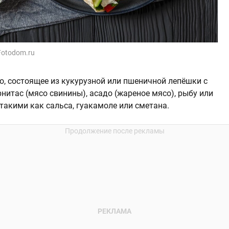
/Fotodom.ru
о, состоящее из кукурузной или пшеничной лепёшки с
нитас (мясо свинины), асадо (жареное мясо), рыбу или
 такими как сальса, гуакамоле или сметана.