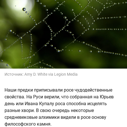
Источник:
Amy D. White via Legion Media
Наши предки приписывали росе чудодейственные
свойства. На Руси верили, что собранная на Юрьев
день или Ивана Купалу роса способна исцелять
разные хвори. В свою очередь некоторые
средневековые алхимики видели в росе основу
философского камня.