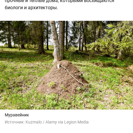
прочные и теплые дома, которыми восхищаются
биологи и архитекторы.
Муравейник
Источник:
Kuzmalo / Alamy via Legion Media