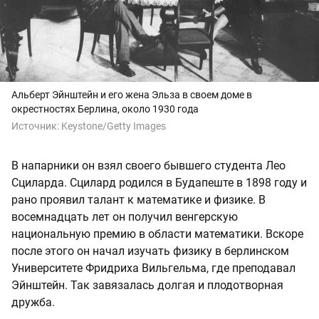
Альберт Эйнштейн и его жена Эльза в своем доме в
окрестностях Берлина, около 1930 года
Источник:
Keystone/Getty Images
В напарники он взял своего бывшего студента Лео
Сциларда. Сцилард родился в Будапеште в 1898 году и
рано проявил талант к математике и физике. В
восемнадцать лет он получил венгерскую
национальную премию в области математики. Вскоре
после этого он начал изучать физику в берлинском
Университете Фридриха Вильгельма, где преподавал
Эйнштейн. Так завязалась долгая и плодотворная
дружба.