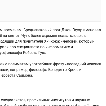
им временам. Средневековый поэт Джон Гауэр именовал
 на свете». Чуть более скромен подзаголовок к
ходящий для почитателя Хичкока: «человек, который
орили про специалиста по информатике и
урфилософа Роберта Гука.
гим полиматам употребляли фразу «последний человек
вали, например, философа Бенедетто Кроче и
Герберта Саймона.
 специалистов, профильных институтов и научных
х, была борьба за единство науки — по ней шли Геддес,