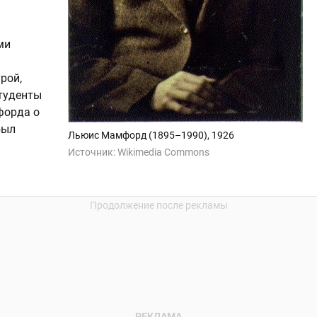
ми
рой,
студенты
форда о
был
Льюис Мамфорд (1895–1990), 1926
Источник:
Wikimedia Commons