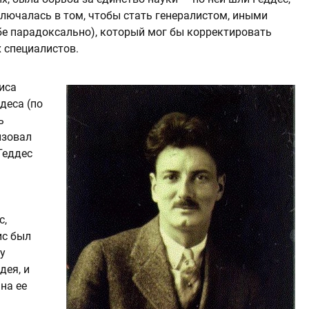
ключалась в том, чтобы стать генералистом, иными
бе парадоксально), который мог бы корректировать
 специалистов.
иса
деса (по
ь
изовал
Геддес
с,
ис был
у
дея, и
на ее