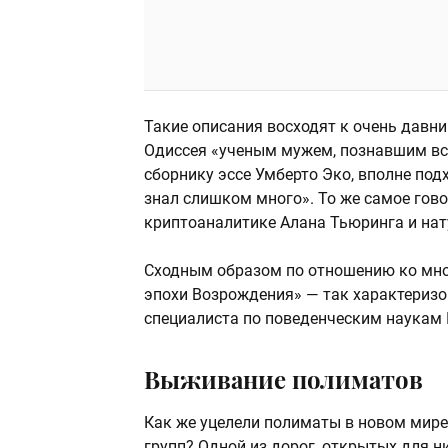
Такие описания восходят к очень давн
Одиссея «ученым мужем, познавшим всё
сборнику эссе Умберто Эко, вполне под
знал слишком много». То же самое гов
криптоаналитике Алана Тьюринга и нат
Сходным образом по отношению ко мно
эпохи Возрождения» — так характеризо
специалиста по поведенческим наукам 
Выживание полиматов
Как же уцелели полиматы в новом мире
групп? Одной из дорог, открытых для ни