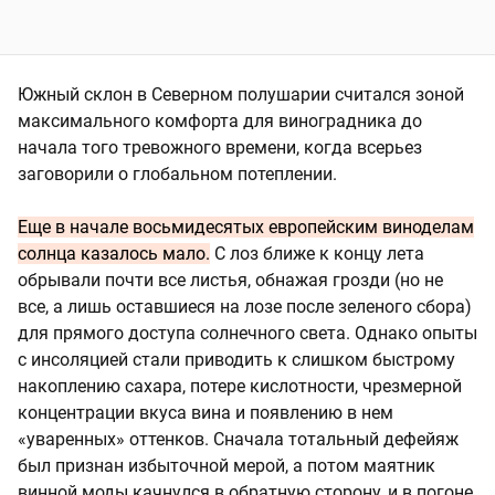
Южный склон в Северном полушарии считался зоной
максимального комфорта для виноградника до
начала того тревожного времени, когда всерьез
заговорили о глобальном потеплении.
Еще в начале восьмидесятых европейским виноделам
солнца казалось мало.
С лоз ближе к концу лета
обрывали почти все листья, обнажая грозди (но не
все, а лишь оставшиеся на лозе после зеленого сбора)
для прямого доступа солнечного света. Однако опыты
с инсоляцией стали приводить к слишком быстрому
накоплению сахара, потере кислотности, чрезмерной
концентрации вкуса вина и появлению в нем
«уваренных» оттенков. Сначала тотальный дефейяж
был признан избыточной мерой, а потом маятник
винной моды качнулся в обратную сторону, и в погоне