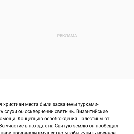
ля христиан места были захвачены турками-
ь слухи об осквернении святынь. Византийские
 помощи. Концепцию освобождения Палестины от
 За участие в походах на Святую землю он пообещал
ыцари продавали имущество, чтобы купить военное