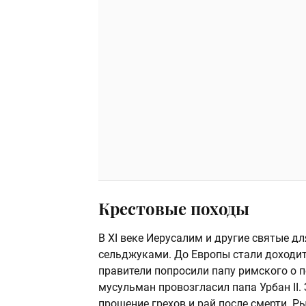
Крестовые походы
В XI веке Иерусалим и другие святые д
сельджуками. До Европы стали доходит
правители попросили папу римского о
мусульман провозгласил папа Урбан II.
прощение грехов и рай после смерти. Р