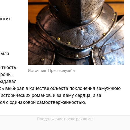
ногих
была
нтность.
Источник:
Пресс-служба
ороны,
создавал
рь выбирал в качестве объекта поклонения замужнюю
исторических романов, и за даму сердца, и за
ься с одинаковой самоотверженностью.