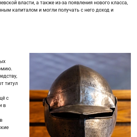
вской власти, а также из-за появления нового класса,
нным капиталом и могли получать с него доход и
ных
рмию.
едству,
от титул
щё с
и в
в
ские