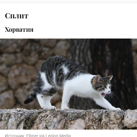
Сплит
Хорватия
Источник:
Eibner via Legion Media