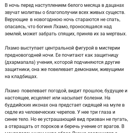
В ночь перед наступлением белого месяца в дацанах
звучат молитвы о благополучии всех живых существ.
Верующие в новогоднюю ночь стараются не спать,
опасаясь, что богиня Лхамо, проносящаяся над
землей, может забрать спящих, приняв их за мертвых.
Лхамо выступает центральной фигурой в мистерии
предновогодней ночи. Ее почитают как защитницу
(дхармапала) учения, которой подчиняются другие
защитники, она же повелевает демонами, живущими
на кладбищах.
Лхамо повелевает погодой, видит прошлое, будущее и
настоящее, исцеляет или насылает болезни. На
буддийских иконах она предстает сидящей на муле в
седле из человеческих черепов. У нее три глаза и
синее тело. Но ее устрашающий вид призван не пугать,
а отвращать от пороков и беречь учение от врагов. В