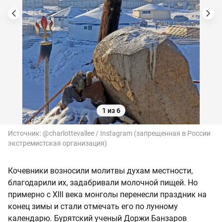
1 из 6
Источник:
@charlottevallee / Instagram (запрещенная в России
экстремистская организация)
Кочевники возносили молитвы духам местности,
благодарили их, задабривали молочной пищей. Но
примерно с XIII века монголы перенесли праздник на
конец зимы и стали отмечать его по лунному
календарю. Бурятский ученый Доржи Банзаров