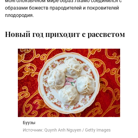
монголоязычном мире образ Лхамо соединился с
образами божеств прародителей и покровителей
плодородия.
Новый год приходит с рассветом
Буузы
Источник:
Quynh Anh Nguyen / Getty Images