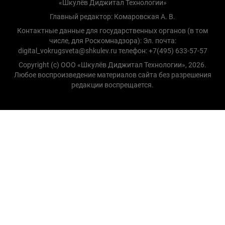
«Шкулёв Диджитал Технологии»
Главный редактор: Комаровская А. В.
Контактные данные для государственных органов (в том
числе, для Роскомнадзора): Эл. почта:
digital_vokrugsveta@shkulev.ru телефон: +7(495) 633-57-57
Copyright (с) ООО «Шкулёв Диджитал Технологии», 2026.
Любое воспроизведение материалов сайта без разрешения
редакции воспрещается.