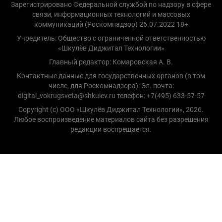
Зарегистрировано Федеральной службой по надзору в сфере
связи, информационных технологий и массовых
коммуникаций (Роскомнадзор) 26.07.2022 18+
Учредитель: Общество с ограниченной ответственностью
«Шкулёв Диджитал Технологии»
Главный редактор: Комаровская А. В.
Контактные данные для государственных органов (в том
числе, для Роскомнадзора): Эл. почта:
digital_vokrugsveta@shkulev.ru телефон: +7(495) 633-57-57
Copyright (с) ООО «Шкулёв Диджитал Технологии», 2026.
Любое воспроизведение материалов сайта без разрешения
редакции воспрещается.