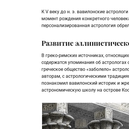
К V веку до н. э. вавилонские астролог
момент рождения конкретного человека
персонализированная астрология обрел
Развитие эллинистическ
В греко-римских источниках, относящихся
содержатся упоминания об астрологах с
греческое общество «заболело» астрол
авторам, с астрологическими традици
познакомил вавилонский историк и жрец
астрономическую школу на острове Кос