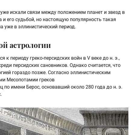
и уже искали связи между положением планет и звезд в
 и его судьбой, но настоящую популярность такая
а уже в эллинистический период.
ой астрологии
 к периоду греко-персидских войн в V веке до н. э.,
реди персидских сановников. Однако считается, что
огией гораздо позже. Согласно эллинистическим
ями Месопотамии греков
 по имени Берос, основавший около 280 года до н. э.
.