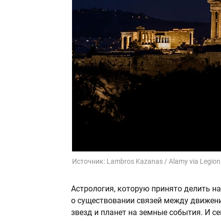
Источник:
Lambros Kazanas / Alamy via Legion
Астрология, которую принято делить на
о существовании связей между движени
звезд и планет на земные события. И се