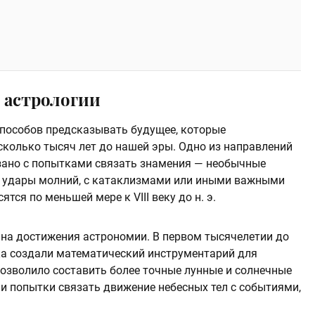
 астрологии
способов предсказывать будущее, которые
сколько тысяч лет до нашей эры. Одно из направлений
зано с попытками связать знамения — необычные
и удары молний, с катаклизмами или иными важными
тся по меньшей мере к VIII веку до н. э.
 на достижения астрономии. В первом тысячелетии до
а создали математический инструментарий для
позволило составить более точные лунные и солнечные
 и попытки связать движение небесных тел с событиями,