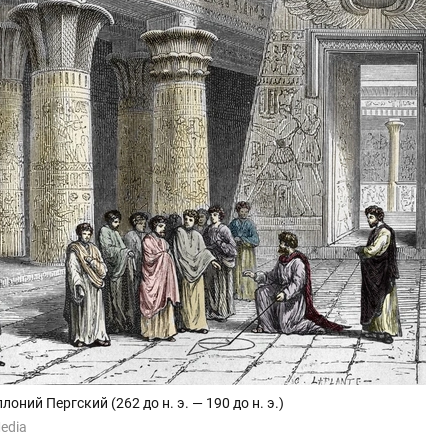
ний Пергский (262 до н. э. — 190 до н. э.)
edia