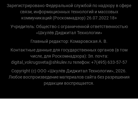
Зарегистрировано Федеральной службой по надзору в сфере
связи, информационных технологий и массовых
коммуникаций (Роскомнадзор) 26.07.2022 18+
Учредитель: Общество с ограниченной ответственностью
«Шкулёв Диджитал Технологии»
Главный редактор: Комаровская А. В.
Контактные данные для государственных органов (в том
числе, для Роскомнадзора): Эл. почта:
digital_vokrugsveta@shkulev.ru телефон: +7(495) 633-57-57
Copyright (с) ООО «Шкулёв Диджитал Технологии», 2026.
Любое воспроизведение материалов сайта без разрешения
редакции воспрещается.