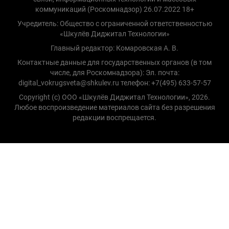
коммуникаций (Роскомнадзор) 26.07.2022 18+
Учредитель: Общество с ограниченной ответственностью
«Шкулёв Диджитал Технологии»
Главный редактор: Комаровская А. В.
Контактные данные для государственных органов (в том
числе, для Роскомнадзора): Эл. почта:
digital_vokrugsveta@shkulev.ru телефон: +7(495) 633-57-57
Copyright (с) ООО «Шкулёв Диджитал Технологии», 2026.
Любое воспроизведение материалов сайта без разрешения
редакции воспрещается.