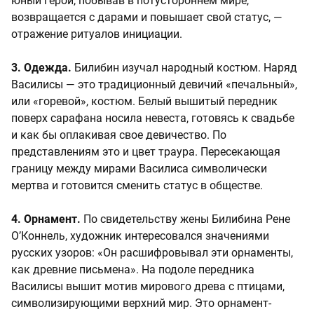
юный герой, побывав в потустороннем мире,
возвращается с дарами и повышает свой статус, —
отражение ритуалов инициации.
3. Одежда.
Билибин изучал народный костюм. Наряд
Василисы — это традиционный девичий «печальный»,
или «горевой», костюм. Белый вышитый передник
поверх сарафана носила невеста, готовясь к свадьбе
и как бы оплакивая свое девичество. По
представлениям это и цвет траура. Пересекающая
границу между мирами Василиса символически
мертва и готовится сменить статус в обществе.
4. Орнамент.
По свидетельству жены Билибина Рене
О’Коннель, художник интересовался значениями
русских узоров: «Он расшифровывал эти орнаменты,
как древние письмена». На подоле передника
Василисы вышит мотив мирового древа с птицами,
символизирующими верхний мир. Это орнамент-