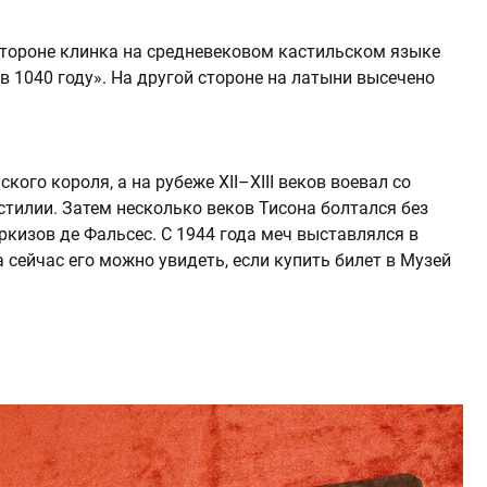
й стороне клинка на средневековом кастильском языке
в 1040 году». На другой стороне на латыни высечено
ого короля, а на рубеже XII–XIII веков воевал со
тилии. Затем несколько веков Тисона болтался без
ркизов де Фальсес. С 1944 года меч выставлялся в
сейчас его можно увидеть, если купить билет в Музей