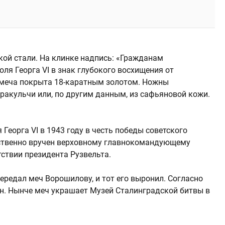
ой стали. На клинке надпись: «Гражданам
оля Георга VI в знак глубокого восхищения от
 меча покрыта 18-каратным золотом. Ножны
ракульчи или, по другим данным, из сафьяновой кожи.
Георга VI в 1943 году в честь победы советского
ественно вручен верховному главнокомандующему
ствии президента Рузвельта.
ередал меч Ворошилову, и тот его выронил. Согласно
ин. Нынче меч украшает Музей Сталинградской битвы в