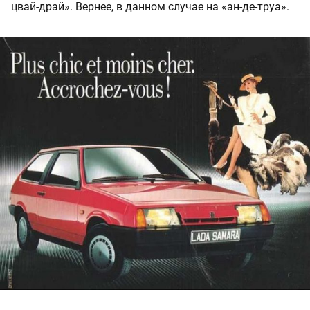
цвай-драй». Вернее, в данном случае на «ан-де-труа».