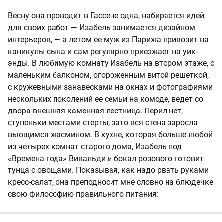
Весну она проводит в Гассене одна, набирается идей
для своих работ — Изабель занимается дизайном
интерьеров, — а летом ее муж из Парижа привозит на
каникулы сына и сам регулярно приезжает на уик-
энды. В любимую комнату Изабель на втором этаже, с
маленьким балконом, огороженным витой решеткой,
с кружевными занавесками на окнах и фотографиями
нескольких поколений ее семьи на комоде, ведет со
двора внешняя каменная лестница. Перил нет,
ступеньки местами стерты, зато вся стена заросла
вьющимся жасмином. В кухне, которая больше любой
из четырех комнат старого дома, Изабель под
«Времена года» Вивальди и бокал розового готовит
тунца с овощами. Показывая, как надо рвать руками
кресс-салат, она преподносит мне словно на блюдечке
свою философию правильного питания: