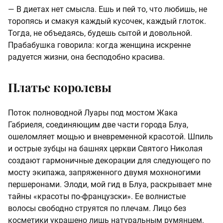
— В диетах нет смысла. Ешь и пей то, что любишь, не
торопясь и смакуя каждый кусочек, каждый глоток.
Тогда, не объедаясь, будешь сытой и довольной.
Прабабушка говорила: когда женщина искренне
радуется жизни, она бесподобно красива.
Платье королевы
Поток полноводной Луары под мостом Жака
Габриеля, соединяющим две части города Блуа,
ошеломляет мощью и вневременной красотой. Шпиль
и острые зубцы на башнях церкви Святого Николая
создают гармоничные декорации для следующего по
мосту экипажа, запряженного двумя мохноногими
першеронами. Элоди, мой гид в Блуа, раскрывает мне
тайны «красоты по-французски». Ее волнистые
волосы свободно струятся по плечам. Лицо без
косметики украшено лишь натуральным румянцем.