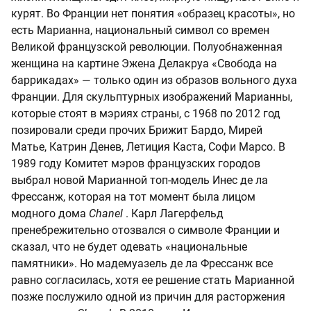
курят. Во Франции нет понятия «образец красоты», но
есть Марианна, национальный символ со времен
Великой французской революции. Полуобнаженная
женщина на картине Эжена Делакруа «Свобода на
баррикадах» — только один из образов вольного духа
Франции. Для скульптурных изображений Марианны,
которые стоят в мэриях страны, с 1968 по 2012 год
позировали среди прочих Брижит Бардо, Мирей
Матье, Катрин Денев, Летиция Каста, Софи Марсо. В
1989 году Комитет мэров французских городов
выбрал новой Марианной топ-модель Инес де ла
Фрессанж, которая на тот момент была лицом
модного дома
Chanel
. Карл Лагерфельд
пренебрежительно отозвался о символе Франции и
сказал, что не будет одевать «национальные
памятники». Но мадемуазель де ла Фрессанж все
равно согласилась, хотя ее решение стать Марианной
позже послужило одной из причин для расторжения