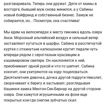
разговаривала. Теперь они дружат. Дети от мамы в
восторге, бывший муж снова женился, а у Сабины
новый бойфренд и собственный бизнес. Замуж не
собирается, но... Посмотри, она счастлива!
Мы едем на велосипедах к месту пикника вдоль озера
Анси. Морозный альпийский воздух и сильный ветер
заставляют кутаться в шарфы. Сабина в расстегнутой
куртке с откинутым капюшоном крутит педали чуть
впереди рядом с сероглазым красавцем в
кашемировом свитере. Он наклоняется к ней,
приобнимает одной рукой и что-то шепчет. Сабина
хохочет, они ухитряются на ходу поцеловаться.
Десятилетняя девочка, дочка другой подруги Николет,
сворачивает к берегу и застывает, разглядывая
башенки замка Ментон-Сен-Бернар на другой стороне
озера. Они кажутся игрушечными на фоне еще
покрытых кое-где снегом зубчатых скал.