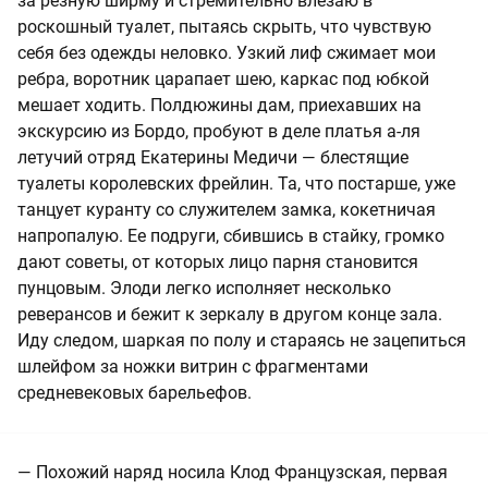
за резную ширму и стремительно влезаю в
роскошный туалет, пытаясь скрыть, что чувствую
себя без одежды неловко. Узкий лиф сжимает мои
ребра, воротник царапает шею, каркас под юбкой
мешает ходить. Полдюжины дам, приехавших на
экскурсию из Бордо, пробуют в деле платья а-ля
летучий отряд Екатерины Медичи — блестящие
туалеты королевских фрейлин. Та, что постарше, уже
танцует куранту со служителем замка, кокетничая
напропалую. Ее подруги, сбившись в стайку, громко
дают советы, от которых лицо парня становится
пунцовым. Элоди легко исполняет несколько
реверансов и бежит к зеркалу в другом конце зала.
Иду следом, шаркая по полу и стараясь не зацепиться
шлейфом за ножки витрин с фрагментами
средневековых барельефов.
— Похожий наряд носила Клод Французская, первая