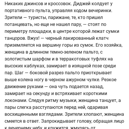
Никаких джинсов и кроссовок. Диджей колдует у
портативного пульта, управляя ходом вечеринки.
Зрители — туристы, парижане, те, кто пришел
потанцевать, но еще не нашел пару, — стоят по
периметру площадки, в центре которой лежат сумки
танцоров. Вжух! — черный лакированный клатч
приземляется на вершину горы из сумок. Его хозяйка,
женщина в длинном темно-зеленом пальто, с
золотистым шарфом и в терракотовых туфлях на
высоких каблуках, замирает в изящной позе среди
пар. Шаг — боковой разрез пальто приоткрывает
выше колена ногу в черном ажурном чулке. Резкое
движение руками — она чуть подается назад,
замирает на секунду и встряхивает короткими
локонами. Следуя ритму музыки, женщина танцует, а
пары слегка расступаются перед ней, одаривая
восхищенными взглядами. Зрители хлопают, женщина
смеется в ответ. Запрокидывает голову, обращая лицо
к вечернему небу, и кружится, жмурясь от