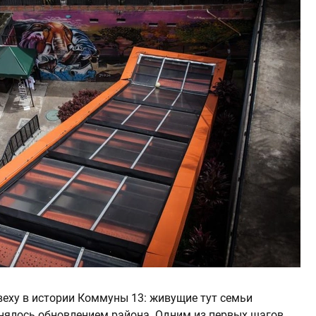
веху в истории Коммуны 13: живущие тут семьи
анялось обновлением района. Одним из первых шагов