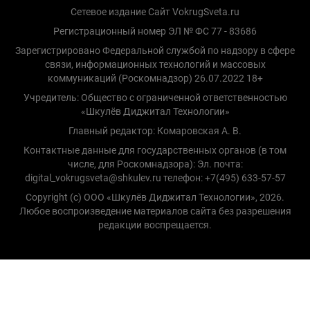
Сетевое издание Сайт VokrugSveta.ru
Регистрационный номер ЭЛ № ФС 77 - 83686
Зарегистрировано Федеральной службой по надзору в сфере
связи, информационных технологий и массовых
коммуникаций (Роскомнадзор) 26.07.2022 18+
Учредитель: Общество с ограниченной ответственностью
«Шкулёв Диджитал Технологии»
Главный редактор: Комаровская А. В.
Контактные данные для государственных органов (в том
числе, для Роскомнадзора): Эл. почта:
digital_vokrugsveta@shkulev.ru телефон: +7(495) 633-57-57
Copyright (с) ООО «Шкулёв Диджитал Технологии», 2026.
Любое воспроизведение материалов сайта без разрешения
редакции воспрещается.