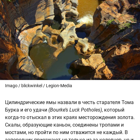
Imago / blickwinkel / Legion-Media
Цилиндрические ямы назвали в честь старателя Тома
Бурка и его удачи
(Bourke’s Luck Potholes)
, который
когда-то отыскал в этих краях месторождения золота.
Скалы, образующие каньон, соединены тропами и
мостами, но пройти по ним отважится не каждый. В
заповедник приезжают не только из-за колодцев, но и