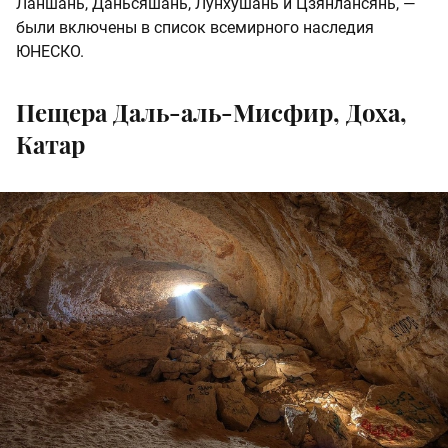
Ланшань, Даньсяшань, Лунхушань и Цзянлансянь, —
были включены в список всемирного наследия
ЮНЕСКО.
Пещера Даль-аль-Мисфир, Доха,
Катар