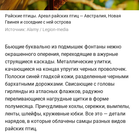
Райские птицы. Ареал райских птиц — Австралия, Новая
Гвинея и соседние с ней острова
Источник:
Alamy / Legion-media
Бьющие буквально из подмышек фонтаны нежно
окрашенного оперения, переходящие в ажурные
струящиеся каскады. Металлические улитки,
качающиеся на концах упругих черных проволочек.
Полоски синей гладкой кожи, разделенные черными
бархатными дорожками. Свисающие с головы
гирлянды из атласных флажков, радужно
переливающиеся нагрудные щитки в форме
полумесяца. Причудливые хохлы, сережки, вымпелы,
ленты, шлейфы, кружевные юбки. Все это — детали
нарядов, в которые облачены самцы разных видов
райских птиц.