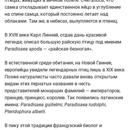
птицах, живущих в вечном полете. Считалось, что
самка откладывает единственное яйцо в углубление
на спине самца, который постоянно летает над
облаками. Там же, в небесах, вылупляется и птенец.
В XVIII веке Карл Линней, отдав дань красивой
легенде, описал большую райскую птицу под именем
Paradisaea apoda
— «райская безногая».
В естественной среде обитания, на Новой Гвинее,
европейцы увидели легендарных птиц лишь в XIX веке.
Позже натуралисты часто давали вновь открытым
видам этих пернатых названия в честь
представителей монарших фамилий — императоров,
принцев, принцесс, королев. Так появились латинские
имена:
Paradisaea guilielmi, Paradisaea rudolphi,
Pteridophora alberti
.
В пику этой традиции французский биолог и