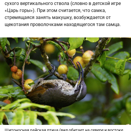
сухого вертикального ствола (словно в детской игре
«Царь горы»). При этом считается, что самка,
стремящаяся занять макушку, возбуждается от
щекотания проволочками находящегося там самца.
Щитоносная райская птица (вид обитает на севере и востоке