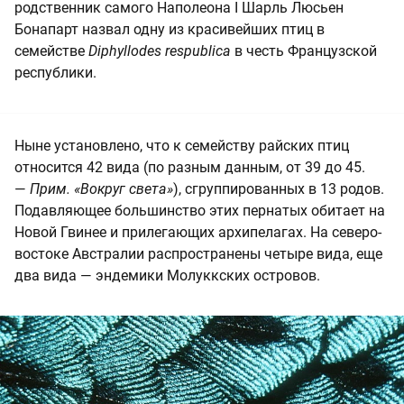
родственник самого Наполеона I Шарль Люсьен
Бонапарт назвал одну из красивейших птиц в
семействе
Diphyllodes respublica
в честь Французской
республики.
Ныне установлено, что к семейству райских птиц
относится 42 вида (по разным данным, от 39 до 45.
—
Прим. «Вокруг света»
), сгруппированных в 13 родов.
Подавляющее большинство этих пернатых обитает на
Новой Гвинее и прилегающих архипелагах. На северо-
востоке Австралии распространены четыре вида, еще
два вида — эндемики Молуккских островов.