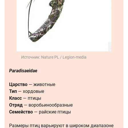
Источник:
Nature PL / Legion-media
Paradisaeidae
Царство
— животные
Тип
— хордовые
Класс
— птицы
Отряд
— воробьинообразные
Семейство
— райские птицы
Размеры птиц варьируют в широком диапазоне