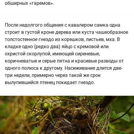
обширных «гаремов».
После недолгого общения с кавалером самка одна
строит в густой кроне дерева или куста чашеобразное
толстостенное гнездо из корешков, листьев, мха. В
кладке одно (редко два) яйцо с кремовой или
охристой скорлупой, имеющей сиреневые,
коричневатые и серые пятна и красивые разводы от
одного полюса к другому. Насиживание длится две-
три недели, примерно через такой же срок
вылупившийся птенец покидает гнездо.