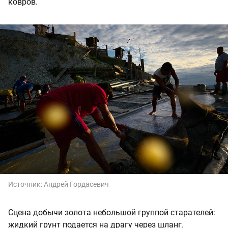
ковров.
Источник:
Андрей Гордасевич
Сцена добычи золота небольшой группой старателей:
жидкий грунт подается на драгу через шланг.