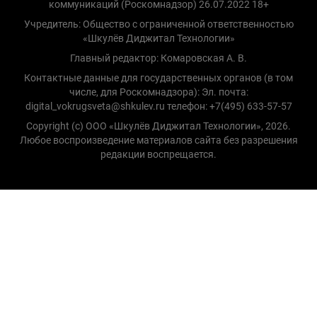
коммуникаций (Роскомнадзор) 26.07.2022 18+
Учредитель: Общество с ограниченной ответственностью
«Шкулёв Диджитал Технологии»
Главный редактор: Комаровская А. В.
Контактные данные для государственных органов (в том
числе, для Роскомнадзора): Эл. почта:
digital_vokrugsveta@shkulev.ru телефон: +7(495) 633-57-57
Copyright (с) ООО «Шкулёв Диджитал Технологии», 2026.
Любое воспроизведение материалов сайта без разрешения
редакции воспрещается.